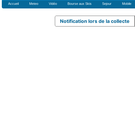
Accueil
Meteo
Vidéo
Bourse aux Skis
Sejour
Mobile
Notification lors de la collecte