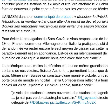
continue pour les stations de ski alpin et il faudra attendre le 20 janv
faire de nouveau le point et peut-être sauver les vacances de février.
L’ANMSM dans son
communiqué de presse
:
« Monsieur le Préside
République, la montagne française attend le retrait du décret qui lui i
d’ouvrir ses remontées mécaniques pour éviter une saison blanche 
question de survie ! »
Pour éviter la propagation du Sars-Cov2, le virus responsable de la
19, en France, comme en Allemagne et en Italie, la pratique du ski d
de randonnée va rester encore le seul moyen de glisser sur cette ne
paradoxalement est en abondance. Est-ce dû au ralentissement de l’
humaine en 2020 que la nature nous gâte avec tant d’or blanc ?
La polémique ou au moins la réflexion est tout de même grandissan
certains de nos voisins, Suisse, Autriche… permettent la pratique d
alpin. Même si en Suisse on constate d'une manière globale, un viru
porte plus de monde en hôpital... et la Confédération réfléchit à fer
écoles au vu de l'épidémie. Le ski ou l'école, faut-il choisr?
"je vois des stations suisses ouvertes, des stations espagnol
.... je n'ai pas vu de catastrophe sanitaire"
@l_reynaud
directe
délégué de
@DSkiables
pic.twitter.com/SyKmrcNc8X