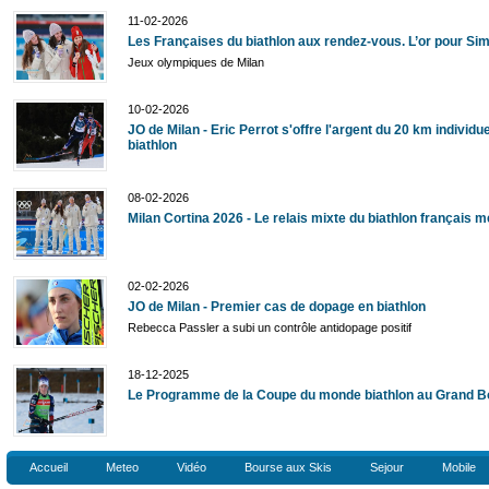
11-02-2026
Les Françaises du biathlon aux rendez-vous. L’or pour Si
Jeux olympiques de Milan
10-02-2026
JO de Milan - Eric Perrot s'offre l'argent du 20 km individu
biathlon
08-02-2026
Milan Cortina 2026 - Le relais mixte du biathlon français m
02-02-2026
JO de Milan - Premier cas de dopage en biathlon
Rebecca Passler a subi un contrôle antidopage positif
18-12-2025
Le Programme de la Coupe du monde biathlon au Grand 
Accueil
Meteo
Vidéo
Bourse aux Skis
Sejour
Mobile