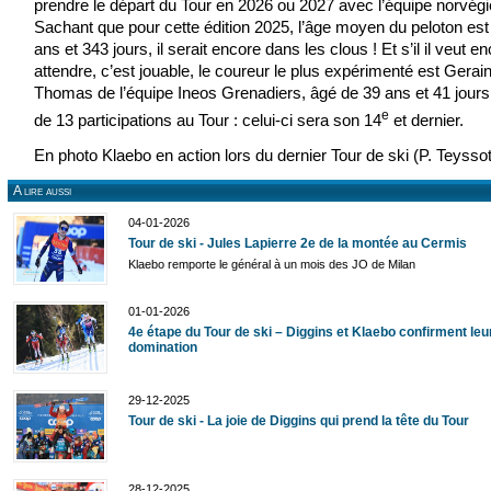
prendre le départ du Tour en 2026 ou 2027 avec l’équipe norvég
Sachant que pour cette édition 2025, l’âge moyen du peloton est
ans et 343 jours, il serait encore dans les clous ! Et s’il il veut e
attendre, c’est jouable, le coureur le plus expérimenté est Gerain
Thomas de l’équipe Ineos Grenadiers, âgé de 39 ans et 41 jours
e
de 13 participations au Tour : celui-ci sera son 14
et dernier.
En photo Klaebo en action lors du dernier Tour de ski (P. Teyssot
A lire aussi
04-01-2026
Tour de ski - Jules Lapierre 2e de la montée au Cermis
Klaebo remporte le général à un mois des JO de Milan
01-01-2026
4e étape du Tour de ski – Diggins et Klaebo confirment leu
domination
29-12-2025
Tour de ski - La joie de Diggins qui prend la tête du Tour
28-12-2025