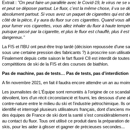
Extrait :
"On peut faire un parallèle avec le Covid-19, le virus ne se 
et peut se déposer partout. Le fluor, c'est la même chose, il va se 
absolument partout. Si vous avez un paquet de cigarettes qui est de 
côté de la pièce, il y aura du fluor sur ces cigarettes. Quand vous all
pour fumer vos cigarettes, vous allez inhaler du fluor à haute tempér
puisque passé par la cigarette, et plus le fluor est chauffé, plus il est
dangereux."
La FIS et l’IBU ont peut-être trop tardé (décision repoussée d’une s
sous une certaine pression des fabricants ?) à proscrire son utilisati
Finalement depuis cette saison le fart fluoré C8 est interdit de toutes
compétitions de ski de la FIS et des courses de biathlon.
Pas de machine, pas de tests… Pas de tests, pas d’interdiction
A fin novembre 2021, en fait il faudra encore attendre un an au moins
Les journalistes de L'Équipe sont remontés à l'origine de ce scandal
dévoilent, lors d'un récit circonstancié et fourni, les dessous d'une a
contre-nature entre le milieu du ski et l'industrie pétrochimique. Ils o
identifié et interrogé plusieurs utilisateurs français, dont d’anciens
des équipes de France de ski dont la santé s’est considérablement
au contact du fluor. Tous ont utilisé ce produit dans la préparation de
skis, pour les aider à glisser et gagner de précieuses secondes...