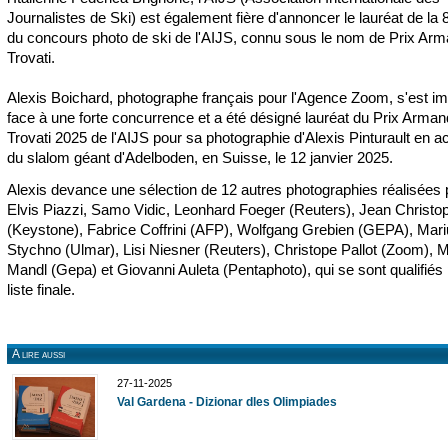
Journalistes de Ski) est également fière d'annoncer le lauréat de la 8
du concours photo de ski de l'AIJS, connu sous le nom de Prix Ar
Trovati.
Alexis Boichard, photographe français pour l'Agence Zoom, s'est i
face à une forte concurrence et a été désigné lauréat du Prix Arma
Trovati 2025 de l'AIJS pour sa photographie d'Alexis Pinturault en ac
du slalom géant d'Adelboden, en Suisse, le 12 janvier 2025.
Alexis devance une sélection de 12 autres photographies réalisées p
Elvis Piazzi, Samo Vidic, Leonhard Foeger (Reuters), Jean Christo
(Keystone), Fabrice Coffrini (AFP), Wolfgang Grebien (GEPA), Mar
Stychno (Ulmar), Lisi Niesner (Reuters), Christope Pallot (Zoom), 
Mandl (Gepa) et Giovanni Auleta (Pentaphoto), qui se sont qualifiés 
liste finale.
A lire aussi
27-11-2025
Val Gardena - Dizionar dles Olimpiades