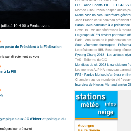
Les Jeux de la FIS pour 2024
FFS - Anne-Chantal PIGELET GREVY no
Mort de Gian Franco Kasper, ancien pré
Michel Vion nouveau secrétaire général
John Eliasch est le nouveau président d
Sarah Lewis candidate à la présidence 
 juillet à 10 H 00 à Fontcouverte
Covid-19 - Vie des fédérations à l'heur
Le groupe MGEN devient partenaire off
Paris - Annulation de la présentation 
)
Sous-vêtements thermiques - Présenta
n poste de Président à la Fédération
Le président de l'IBU Besseberg démis
Pyeong Chang 2018 - Les athlètes oly
rticipait directement au vote
TAS - Réforme du CIO
Mondiaux de ski 2023 la candidature fr
)
Les montres ALPINA, nouveau partenair
n à la FIS
FFS - Patrice Morisod s'arrêtera en fin
Championnats du monde de ski freesty
Interview de Nicolas Michaud ancien D
)
on
)
lympiques aux JO d'hiver et politique du
Auvergne
rotègent leur pré carré
Haute Savoie