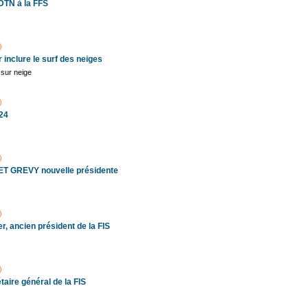
DTN à la FFS
)
inclure le surf des neiges
 sur neige
)
024
)
ET GREVY nouvelle présidente
)
, ancien président de la FIS
)
aire général de la FIS