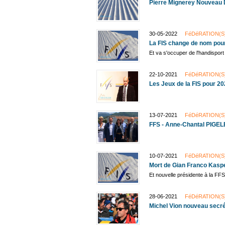
Pierre Mignerey Nouveau 
30-05-2022
FéDéRATION(S
La FIS change de nom pour 
Et va s'occuper de l'handisport
22-10-2021
FéDéRATION(S
Les Jeux de la FIS pour 2
13-07-2021
FéDéRATION(S
FFS - Anne-Chantal PIGEL
10-07-2021
FéDéRATION(S
Mort de Gian Franco Kasper
Et nouvelle présidente à la FFS
28-06-2021
FéDéRATION(S
Michel Vion nouveau secrét