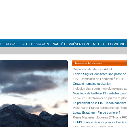
TE
PEOPLE
PLUS DE SPORTS
SANTÉ ET PRÉVENTION
METEO
ECONOMIE
Dernieres Nouvelles
Disparition de Maurice Adrait
Fabien Saguez conserve son poste de P
FIS - Démission de Lehmann à la FIS
Cruauté humaine et biathlon
Inclusion des sports non olympiques au
Mondiaux de biathlon 13 médailles pour
Le ski va-t-il retrouver sa première plac
Le président de la FIS Eliasch candidat
Viessmann France partenaire des Équi
Lucas Braathen - Fin de carrière ?
Pierre Mignerey Nouveau DTN à la FF
La FIS change de nom pour inclure le s