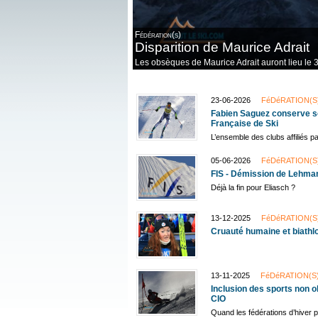
Fédération(s)
Disparition de Maurice Adrait
Les obsèques de Maurice Adrait auront lieu le 3
23-06-2026
FéDéRATION(S
Fabien Saguez conserve so
Française de Ski
L’ensemble des clubs affiliés pa
05-06-2026
FéDéRATION(S
FIS - Démission de Lehman
Déjà la fin pour Eliasch ?
13-12-2025
FéDéRATION(S
Cruauté humaine et biathl
13-11-2025
FéDéRATION(S
Inclusion des sports non o
CIO
Quand les fédérations d’hiver p