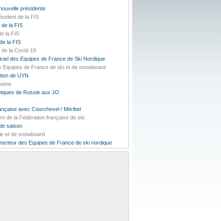
uvelle présidente
sident de la FIS
 de la FIS
e la FIS
de la FIS
e de la Covid-19
iciel des Equipes de France de Ski Nordique
des Equipes de France de ski et de snowboard
tion de UYN
sione
miques de Russie aux JO
ançaise avec Courchevel / Méribel
e de la Fédération française de ski
 de saison
le et de snowboard
irecteur des Equipes de France de ski nordique