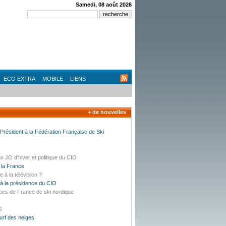
Samedi, 08 août 2026
ECO EXTRA
MOBILE
LIENS
+ de nouvelles
résident à la Fédération Française de Ski
x JO d'hiver et politique du CIO
 la France
e à la télévision ?
 à la présidence du CIO
pes de France de ski nordique
S
urf des neiges