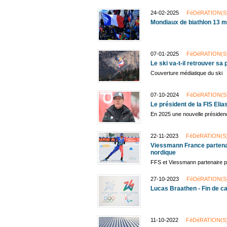
24-02-2025
FéDéRATION(S
Mondiaux de biathlon 13 m
07-01-2025
FéDéRATION(S
Le ski va-t-il retrouver sa 
Couverture médiatique du ski
07-10-2024
FéDéRATION(S
Le président de la FIS Eli
En 2025 une nouvelle préside
22-11-2023
FéDéRATION(S
Viessmann France partena
nordique
FFS et Viessmann partenaire po
27-10-2023
FéDéRATION(S
Lucas Braathen - Fin de ca
11-10-2022
FéDéRATION(S