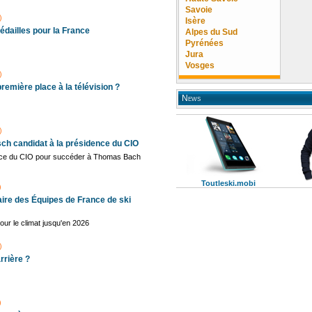
Savoie
)
Isère
édailles pour la France
Alpes du Sud
Pyrénées
Jura
Vosges
)
première place à la télévision ?
News
)
asch candidat à la présidence du CIO
nce du CIO pour succéder à Thomas Bach
Toutleski.mobi
)
ire des Équipes de France de ski
ur le climat jusqu'en 2026
)
rrière ?
)