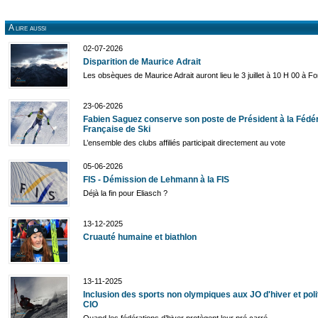
A lire aussi
02-07-2026
Disparition de Maurice Adrait
Les obsèques de Maurice Adrait auront lieu le 3 juillet à 10 H 00 à F
23-06-2026
Fabien Saguez conserve son poste de Président à la Fédé
Française de Ski
L’ensemble des clubs affiliés participait directement au vote
05-06-2026
FIS - Démission de Lehmann à la FIS
Déjà la fin pour Eliasch ?
13-12-2025
Cruauté humaine et biathlon
13-11-2025
Inclusion des sports non olympiques aux JO d'hiver et poli
CIO
Quand les fédérations d’hiver protègent leur pré carré