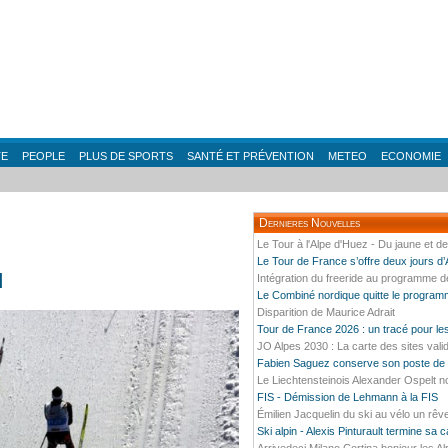
TE
PEOPLE
PLUS DE SPORTS
SANTÉ ET PRÉVENTION
METEO
ECONOMIE
Dernieres Nouvelles
Le Tour à l'Alpe d'Huez - Du jaune et d
Le Tour de France s’offre deux jours d
d
Intégration du freeride au programme 
Le Combiné nordique quitte le progra
Disparition de Maurice Adrait
Tour de France 2026 : un tracé pour l
JO Alpes 2030 : La carte des sites vali
Fabien Saguez conserve son poste de P
Le Liechtensteinois Alexander Ospelt n
FIS - Démission de Lehmann à la FIS
Émilien Jacquelin du ski au vélo un rêv
Ski alpin - Alexis Pinturault termine sa 