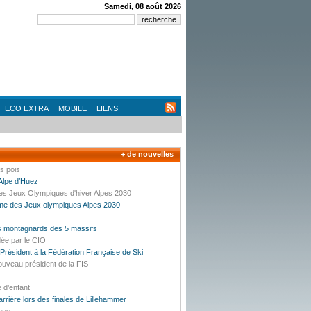
Samedi, 08 août 2026
ECO EXTRA
MOBILE
LIENS
+ de nouvelles
es pois
’Alpe d’Huez
des Jeux Olympiques d'hiver Alpes 2030
mme des Jeux olympiques Alpes 2030
es montagnards des 5 massifs
dée par le CIO
résident à la Fédération Française de Ski
ouveau président de la FIS
e d’enfant
carrière lors des finales de Lillehammer