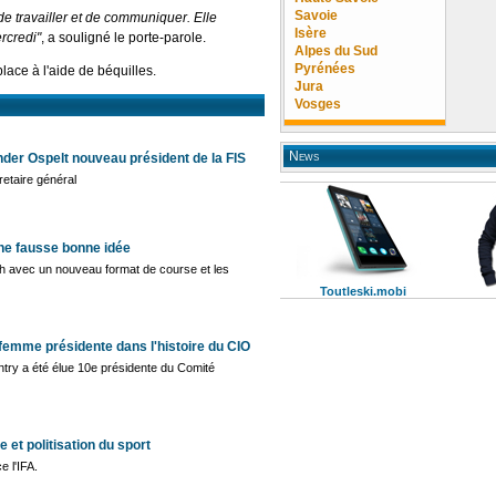
Savoie
de travailler et de communiquer. Elle
Isère
rcredi"
, a souligné le porte-parole.
Alpes du Sud
Pyrénées
ace à l'aide de béquilles.
Jura
Vosges
News
nder Ospelt nouveau président de la FIS
retaire général
Une fausse bonne idée
ch avec un nouveau format de course et les
Toutleski.mobi
femme présidente dans l'histoire du CIO
ry a été élue 10e présidente du Comité
e et politisation du sport
 l'IFA.