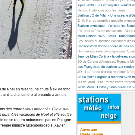
Arrivedeci Milano Cortina bonjour les A
Alpes 2030 - Les écologistes veulent un
Record Historique pour les Bleus
Biathlon JO de Milan - Une océane d'O
Emily Harrop première médaille olympiq
Biathlon olympique - L'or pour les Bleu
L'or pour la France en biathlon - Allons e
Milan Cortina 2026 - Brazil ! Tadada
Les Bleues du biathlon continuent d’ass
Lindsey Vonn donne encore de ces nou
Un nouveau rêve olympique pour Quentin
Jeux de Milan Cortina - la délivrance 
JO de Cortina d'Ampezzo, Romane Mirado
Les Françaises du biathlon aux rendez
JO - La France doit elle renoncer à l’o
Sturla Holm Lægreid a reconnu avoir t
JO de Milan - Eric Perrot s'offre l'argen
Jo de Milan - Lindsey Vonn aurait-elle 
 de Noël en faisant une chute à ski de fond
ntraint la chancelière allemande à annuler
ains des rendez-vous annoncés. Elle a subi
d durant les vacances de Noël et elle souffre
 Elle ne se rendra notamment pas en Pologne
 Premier ministre luxembourgeois, Xavier
Auvergne
Haute Savoie