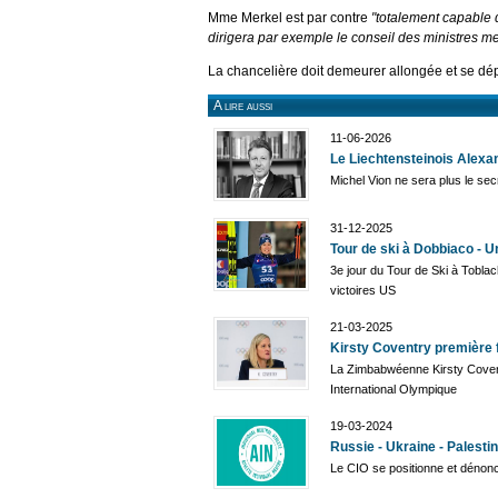
Mme Merkel est par contre
"totalement capable 
dirigera par exemple le conseil des ministres me
La chancelière doit demeurer allongée et se dépl
A lire aussi
11-06-2026
Le Liechtensteinois Alexa
Michel Vion ne sera plus le sec
31-12-2025
Tour de ski à Dobbiaco - 
3e jour du Tour de Ski à Tobla
victoires US
21-03-2025
Kirsty Coventry première 
La Zimbabwéenne Kirsty Covent
International Olympique
19-03-2024
Russie - Ukraine - Palestin
Le CIO se positionne et dénonce