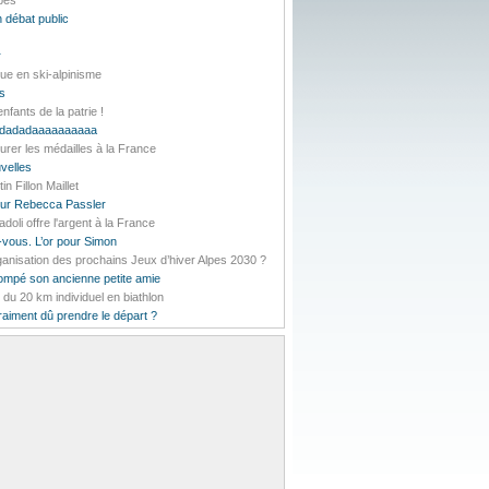
lpes
 débat public
r
ue en ski-alpinisme
es
nfants de la patrie !
daddadadaaaaaaaaaa
urer les médailles à la France
velles
 Fillon Maillet
pour Rebecca Passler
li offre l'argent à la France
-vous. L’or pour Simon
rganisation des prochains Jeux d’hiver Alpes 2030 ?
rompé son ancienne petite amie
t du 20 km individuel en biathlon
vraiment dû prendre le départ ?