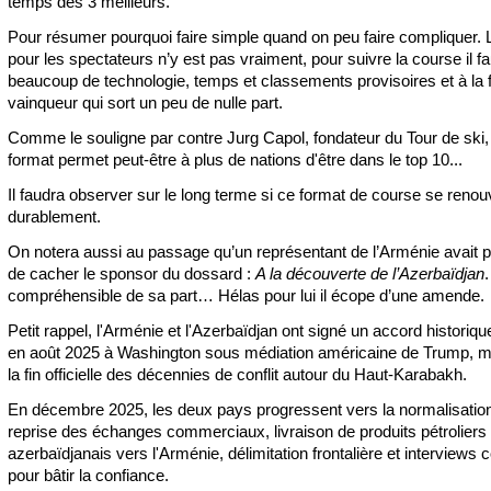
temps des 3 meilleurs.
Pour résumer pourquoi faire simple quand on peu faire compliquer. L’
pour les spectateurs n’y est pas vraiment, pour suivre la course il fa
beaucoup de technologie, temps et classements provisoires et à la f
vainqueur qui sort un peu de nulle part.
Comme le souligne par contre Jurg Capol, fondateur du Tour de ski,
format permet peut-être à plus de nations d'être dans le top 10...
Il faudra observer sur le long terme si ce format de course se renou
durablement.
On notera aussi au passage qu’un représentant de l’Arménie avait p
de cacher le sponsor du dossard :
A la découverte de l’Azerbaïdjan
compréhensible de sa part… Hélas pour lui il écope d’une amende.
Petit rappel, l'Arménie et l'Azerbaïdjan ont signé un accord historiqu
en août 2025 à Washington sous médiation américaine de Trump, 
la fin officielle des décennies de conflit autour du Haut-Karabakh.
En décembre 2025, les deux pays progressent vers la normalisation
reprise des échanges commerciaux, livraison de produits pétroliers
azerbaïdjanais vers l'Arménie, délimitation frontalière et interviews 
pour bâtir la confiance.​