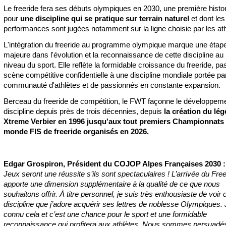
Le freeride fera ses débuts olympiques en 2030, une première histo
pour
une discipline qui se pratique sur terrain naturel
et dont les
performances sont jugées notamment sur la ligne choisie par les ath
L'intégration du freeride au programme olympique marque une étap
majeure dans l'évolution et la reconnaissance de cette discipline au
niveau du sport. Elle reflète la formidable croissance du freeride, p
scène compétitive confidentielle à une discipline mondiale portée pa
communauté d'athlètes et de passionnés en constante expansion.
Berceau du freeride de compétition, le FWT façonne le développeme
discipline depuis près de trois décennies, depuis
la création du lé
Xtreme Verbier en 1996 jusqu'aux tout premiers Championnats
monde FIS de freeride organisés en 2026.
Edgar Grospiron, Président du COJOP Alpes Françaises 2030 
Jeux seront une réussite s’ils sont spectaculaires ! L’arrivée du Free
apporte une dimension supplémentaire à la qualité de ce que nous
souhaitons offrir. À titre personnel, je suis très enthousiaste de voir 
discipline que j’adore acquérir ses lettres de noblesse Olympiques. J
connu cela et c’est une chance pour le sport et une formidable
reconnaissance qui profitera aux athlètes. Nous sommes persuadé