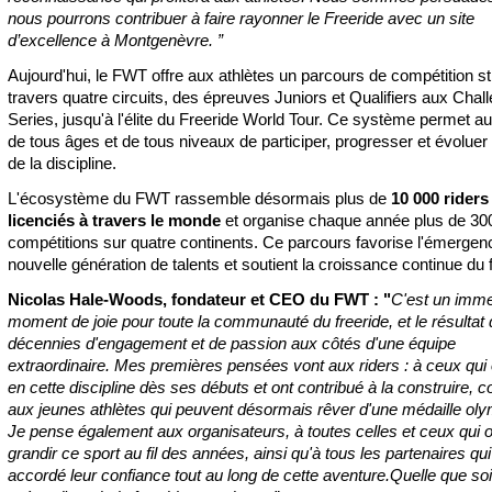
nous pourrons contribuer à faire rayonner le Freeride avec un site
d’excellence à Montgenèvre. ”
Aujourd'hui, le FWT offre aux athlètes un parcours de compétition st
travers quatre circuits, des épreuves Juniors et Qualifiers aux Chal
Series, jusqu'à l'élite du Freeride World Tour. Ce système permet au
de tous âges et de tous niveaux de participer, progresser et évoluer
de la discipline.
L'écosystème du FWT rassemble désormais plus de
10 000 riders
licenciés à travers le monde
et organise chaque année plus de 30
compétitions sur quatre continents. Ce parcours favorise l'émergen
nouvelle génération de talents et soutient la croissance continue du f
Nicolas Hale-Woods, fondateur et CEO du FWT : "
C'est un imm
moment de joie pour toute la communauté du freeride, et le résultat 
décennies d'engagement et de passion aux côtés d'une équipe
extraordinaire. Mes premières pensées vont aux riders : à ceux qui 
en cette discipline dès ses débuts et ont contribué à la construire,
aux jeunes athlètes qui peuvent désormais rêver d'une médaille ol
Je pense également aux organisateurs, à toutes celles et ceux qui on
grandir ce sport au fil des années, ainsi qu'à tous les partenaires qu
accordé leur confiance tout au long de cette aventure.Quelle que soit