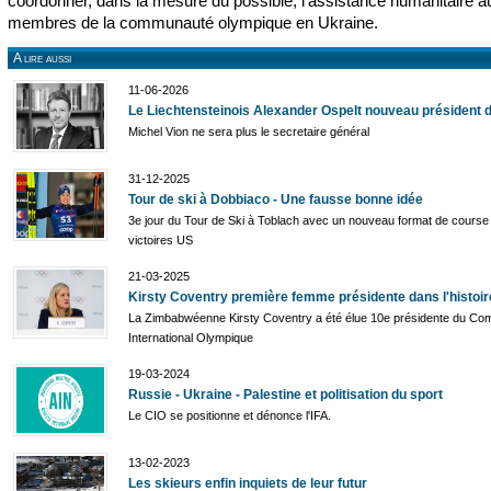
coordonner, dans la mesure du possible, l’assistance humanitaire a
membres de la communauté olympique en Ukraine.
A lire aussi
11-06-2026
Le Liechtensteinois Alexander Ospelt nouveau président d
Michel Vion ne sera plus le secretaire général
31-12-2025
Tour de ski à Dobbiaco - Une fausse bonne idée
3e jour du Tour de Ski à Toblach avec un nouveau format de course 
victoires US
21-03-2025
Kirsty Coventry première femme présidente dans l'histoir
La Zimbabwéenne Kirsty Coventry a été élue 10e présidente du Com
International Olympique
19-03-2024
Russie - Ukraine - Palestine et politisation du sport
Le CIO se positionne et dénonce l'IFA.
13-02-2023
Les skieurs enfin inquiets de leur futur