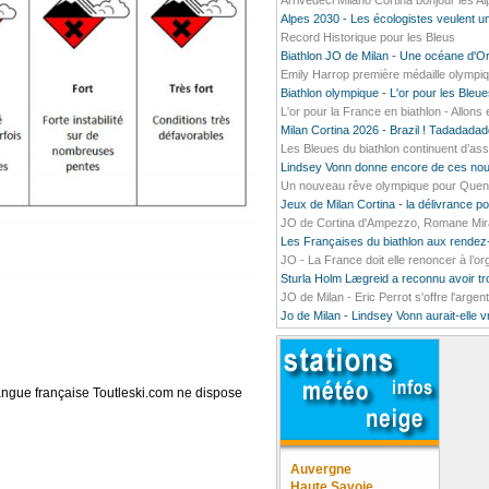
Arrivedeci Milano Cortina bonjour les A
Alpes 2030 - Les écologistes veulent un
Record Historique pour les Bleus
Biathlon JO de Milan - Une océane d'O
Emily Harrop première médaille olympiq
Biathlon olympique - L'or pour les Bleu
L'or pour la France en biathlon - Allons e
Milan Cortina 2026 - Brazil ! Tadada
Les Bleues du biathlon continuent d’ass
Lindsey Vonn donne encore de ces nou
Un nouveau rêve olympique pour Quentin
Jeux de Milan Cortina - la délivrance 
JO de Cortina d'Ampezzo, Romane Mirado
Les Françaises du biathlon aux rendez
JO - La France doit elle renoncer à l’o
Sturla Holm Lægreid a reconnu avoir t
JO de Milan - Eric Perrot s'offre l'argen
Jo de Milan - Lindsey Vonn aurait-elle 
langue française Toutleski.com ne dispose
Auvergne
Haute Savoie