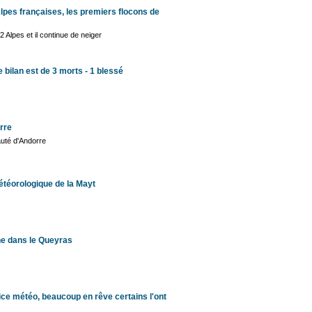
pes françaises, les premiers flocons de
 Alpes et il continue de neiger
 bilan est de 3 morts - 1 blessé
rre
auté d'Andorre
étéorologique de la Mayt
he dans le Queyras
ce météo, beaucoup en rêve certains l'ont