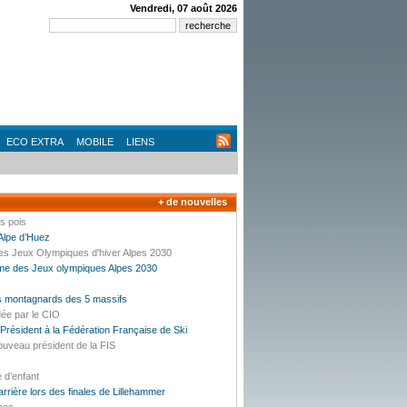
Vendredi, 07 août 2026
ECO EXTRA
MOBILE
LIENS
+ de nouvelles
es pois
’Alpe d’Huez
des Jeux Olympiques d'hiver Alpes 2030
mme des Jeux olympiques Alpes 2030
es montagnards des 5 massifs
dée par le CIO
résident à la Fédération Française de Ski
ouveau président de la FIS
e d’enfant
carrière lors des finales de Lillehammer