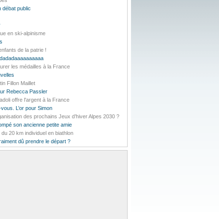
lpes
 débat public
r
ue en ski-alpinisme
es
nfants de la patrie !
daddadadaaaaaaaaaa
urer les médailles à la France
velles
 Fillon Maillet
pour Rebecca Passler
li offre l'argent à la France
-vous. L’or pour Simon
rganisation des prochains Jeux d’hiver Alpes 2030 ?
rompé son ancienne petite amie
t du 20 km individuel en biathlon
vraiment dû prendre le départ ?