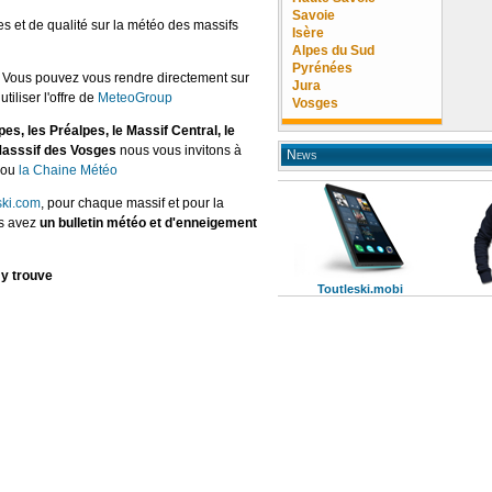
Savoie
les et de qualité sur la météo des massifs
Isère
Alpes du Sud
Pyrénées
e
Vous pouvez vous rendre directement sur
Jura
utiliser l'offre de
MeteoGroup
Vosges
es, les Préalpes, le Massif Central, le
 Masssif des Vosges
nous vous invitons à
News
ou
la Chaine Météo
ski.com
, pour chaque massif et pour la
us avez
un bulletin météo et d'enneigement
 y trouve
Toutleski.mobi