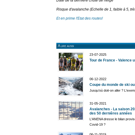
Date de la dernière chute de neige
Risque d'avalanche (Echelle de 1, faible à 5, très
Et en prime l'Etat des routes!
A lire aussi
23-07-2025
Tour de France - Valence u
06-12-2022
Coupe du monde de ski ou de
Jusqu’où doit-on aller ? L'exe
31-05-2021
Avalanches - La saison 20
des 50 dernières années
L'ANENA dresse le bilan proviso
Covid-19 ?
06-11-2019