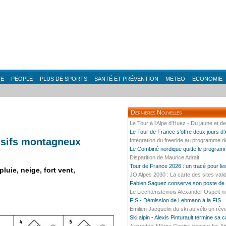
TE
PEOPLE
PLUS DE SPORTS
SANTÉ ET PRÉVENTION
METEO
ECONOMIE
Dernieres Nouvelles
Le Tour à l'Alpe d'Huez - Du jaune et d
Le Tour de France s’offre deux jours d
ssifs montagneux
Intégration du freeride au programme 
Le Combiné nordique quitte le progra
Disparition de Maurice Adrait
Tour de France 2026 : un tracé pour l
luie, neige, fort vent,
JO Alpes 2030 : La carte des sites vali
Fabien Saguez conserve son poste de P
Le Liechtensteinois Alexander Ospelt n
FIS - Démission de Lehmann à la FIS
Émilien Jacquelin du ski au vélo un rêv
Ski alpin - Alexis Pinturault termine sa 