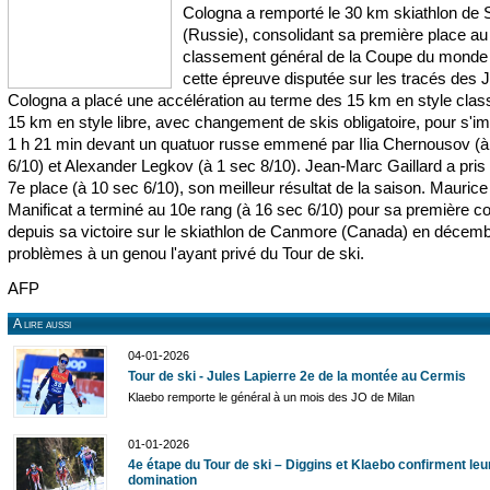
Cologna a remporté le 30 km skiathlon de 
(Russie), consolidant sa première place au
classement général de la Coupe du monde
cette épreuve disputée sur les tracés des 
Cologna a placé une accélération au terme des 15 km en style clas
15 km en style libre, avec changement de skis obligatoire, pour s'i
1 h 21 min devant un quatuor russe emmené par Ilia Chernousov (à
6/10) et Alexander Legkov (à 1 sec 8/10). Jean-Marc Gaillard a pris 
7e place (à 10 sec 6/10), son meilleur résultat de la saison. Maurice
Manificat a terminé au 10e rang (à 16 sec 6/10) pour sa première c
depuis sa victoire sur le skiathlon de Canmore (Canada) en décemb
problèmes à un genou l'ayant privé du Tour de ski.
AFP
A lire aussi
04-01-2026
Tour de ski - Jules Lapierre 2e de la montée au Cermis
Klaebo remporte le général à un mois des JO de Milan
01-01-2026
4e étape du Tour de ski – Diggins et Klaebo confirment leu
domination