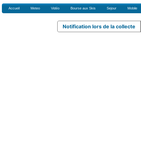
Accueil
Meteo
Vidéo
Bourse aux Skis
Sejour
Mobile
Notification lors de la collecte