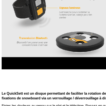
Le QuickSett est un disque permettant de faciliter la rotation d
fixations de snowboard via un verrouillage / déverrouillage à di
Finies les douleurs au genou sur le plat et le télésiège. Passez en 