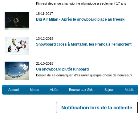
Kim est devenue championne olympique à seulement 17 ans
18-11-2017
Big Air Milan - Après le snowboard place au freeski
13-12-2015
Snowboard cross à Montafon, les Français l'emportent
21-10-2015
Un snowboard plutôt funboard
Besoin de se démarquer, d'essayer quelque chose de nouveau?
Accueil
Meteo
Vidéo
Bourse aux Skis
Sejour
Mobile
Notification lors de la collecte