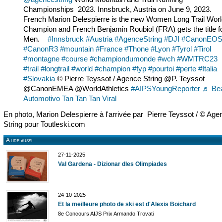
Championships 2023. Innsbruck, Austria on June 9, 2023.
French Marion Delespierre is the new Women Long Trail Wor
Champion and French Benjamin Roubiol (FRA) gets the title f
Men.
#Innsbruck
#Austria
#AgenceString
#DJI
#CanonEO
#CanonR3
#mountain
#France
#Thone
#Lyon
#Tyrol
#Tirol
#montagne
#course
#championdumonde
#wch
#WMTRC23
#trail
#longtrail
#world
#champion
#fyp
#pourtoi
#perte
#Italia
#Slovakia
© Pierre Teyssot / Agence String @P. Teyssot
@CanonEMEA @WorldAthletics
#AIPSYoungReporter
♬ Be
Automotivo Tan Tan Tan Viral
En photo, Marion Delespierre à l'arrivée par Pierre Teyssot / © Age
String pour Toutleski.com
A lire aussi
27-11-2025
Val Gardena - Dizionar dles Olimpiades
24-10-2025
Et la meilleure photo de ski est d'Alexis Boichard
8e Concours AIJS Prix Armando Trovati