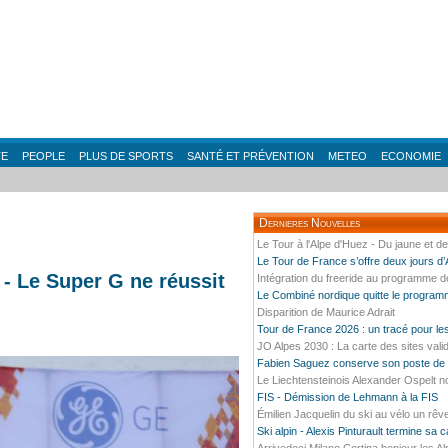
TE
PEOPLE
PLUS DE SPORTS
SANTÉ ET PRÉVENTION
METEO
ECONOMIE
Dernieres Nouvelles
Le Tour à l'Alpe d'Huez - Du jaune et d
Le Tour de France s’offre deux jours d
- Le Super G ne réussit
Intégration du freeride au programme 
Le Combiné nordique quitte le progra
Disparition de Maurice Adrait
Tour de France 2026 : un tracé pour l
JO Alpes 2030 : La carte des sites vali
Fabien Saguez conserve son poste de P
Le Liechtensteinois Alexander Ospelt n
FIS - Démission de Lehmann à la FIS
Émilien Jacquelin du ski au vélo un rêv
Ski alpin - Alexis Pinturault termine sa 