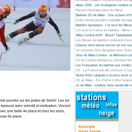
Arrivedeci Milano Cortina bonjour les A
Alpes 2030 - Les écologistes veulent un
Record Historique pour les Bleus
Biathlon JO de Milan - Une océane d'O
Emily Harrop première médaille olympiq
Biathlon olympique - L'or pour les Bleu
L'or pour la France en biathlon - Allons e
Milan Cortina 2026 - Brazil ! Tadada
Les Bleues du biathlon continuent d’ass
Lindsey Vonn donne encore de ces nou
Un nouveau rêve olympique pour Quentin
Jeux de Milan Cortina - la délivrance 
JO de Cortina d'Ampezzo, Romane Mirado
Les Françaises du biathlon aux rendez
JO - La France doit elle renoncer à l’o
Sturla Holm Lægreid a reconnu avoir t
JO de Milan - Eric Perrot s'offre l'argen
Jo de Milan - Lindsey Vonn aurait-elle 
e journée sur les pistes de Sotchi. Les six
 épreuve avec volonté et motivation. Vincent
ec une belle 4e place et chez les assis,
euse 5e place.
Auvergne
Haute Savoie