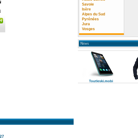
Savoie
Isère
Alpes du Sud
Pyrénées
Jura
Vosges
News
Toutleski.mobi
027