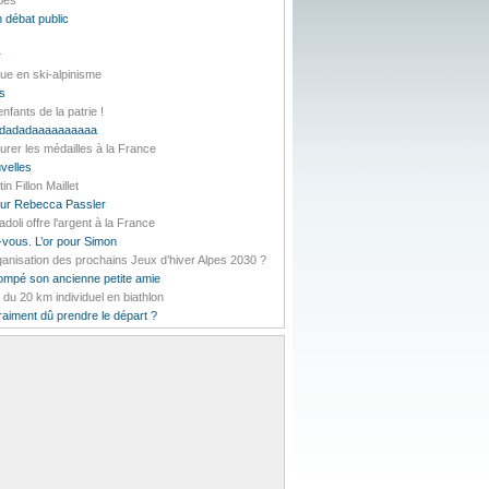
lpes
 débat public
r
ue en ski-alpinisme
es
nfants de la patrie !
daddadadaaaaaaaaaa
urer les médailles à la France
velles
 Fillon Maillet
pour Rebecca Passler
li offre l'argent à la France
-vous. L’or pour Simon
rganisation des prochains Jeux d’hiver Alpes 2030 ?
rompé son ancienne petite amie
t du 20 km individuel en biathlon
vraiment dû prendre le départ ?