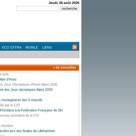
Jeudi, 06 août 2026
ECO EXTRA
MOBILE
LIENS
+ de nouvelles
es pois
’Alpe d’Huez
des Jeux Olympiques d'hiver Alpes 2030
mme des Jeux olympiques Alpes 2030
es montagnards des 5 massifs
dée par le CIO
résident à la Fédération Française de Ski
ouveau président de la FIS
e d’enfant
carrière lors des finales de Lillehammer