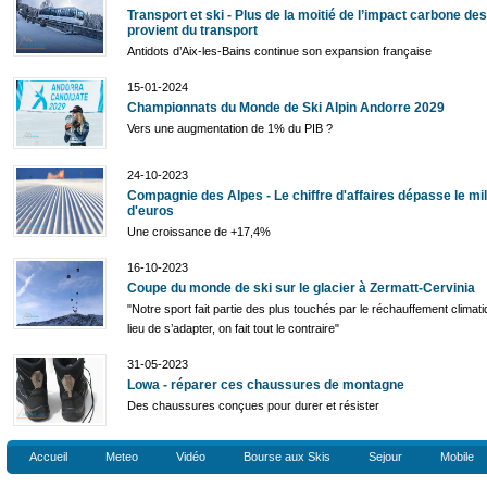
Transport et ski - Plus de la moitié de l’impact carbone de
provient du transport
Antidots d’Aix-les-Bains continue son expansion française
15-01-2024
Championnats du Monde de Ski Alpin Andorre 2029
Vers une augmentation de 1% du PIB ?
24-10-2023
Compagnie des Alpes - Le chiffre d'affaires dépasse le mil
d'euros
Une croissance de +17,4%
16-10-2023
Coupe du monde de ski sur le glacier à Zermatt-Cervinia
"Notre sport fait partie des plus touchés par le réchauffement climati
lieu de s’adapter, on fait tout le contraire"
31-05-2023
Lowa - réparer ces chaussures de montagne
Des chaussures conçues pour durer et résister
Accueil
Meteo
Vidéo
Bourse aux Skis
Sejour
Mobile