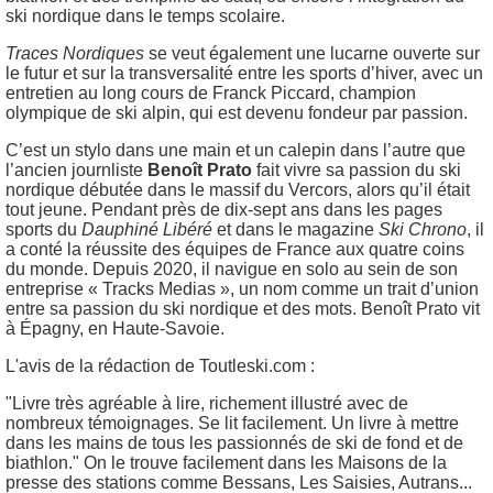
ski nordique dans le temps scolaire.
Traces Nordiques
se veut également une lucarne ouverte sur
le futur et sur la transversalité entre les sports d’hiver, avec un
entretien au long cours de Franck Piccard, champion
olympique de ski alpin, qui est devenu fondeur par passion.
C’est un stylo dans une main et un calepin dans l’autre que
l’ancien journliste
Benoît Prato
fait vivre sa passion du ski
nordique débutée dans le massif du Vercors, alors qu’il était
tout jeune. Pendant près de dix-sept ans dans les pages
sports du
Dauphiné Libéré
et dans le magazine
Ski Chrono
, il
a conté la réussite des équipes de France aux quatre coins
du monde. Depuis 2020, il navigue en solo au sein de son
entreprise « Tracks Medias », un nom comme un trait d’union
entre sa passion du ski nordique et des mots. Benoît Prato vit
à Épagny, en Haute-Savoie.
L'avis de la rédaction de Toutleski.com :
"Livre très agréable à lire, richement illustré avec de
nombreux témoignages. Se lit facilement. Un livre à mettre
dans les mains de tous les passionnés de ski de fond et de
biathlon." On le trouve facilement dans les Maisons de la
presse des stations comme Bessans, Les Saisies, Autrans...