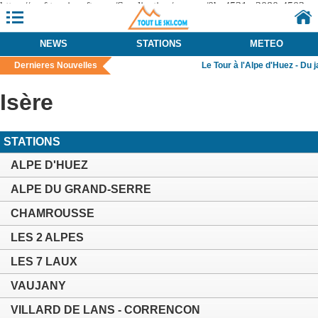
https://wcf.tourinsoft.com/Syndication/anmsm/0be4531a-2080-4502-
8092-0a03348c5d69/Objects?
$format=json&$filter=massif%20eq%20%27Isère%27
NEWS
STATIONS
METEO
Dernieres Nouvelles
Le Tour à l'Alpe d'Huez - Du j
Isère
STATIONS
ALPE D'HUEZ
ALPE DU GRAND-SERRE
CHAMROUSSE
LES 2 ALPES
LES 7 LAUX
VAUJANY
VILLARD DE LANS - CORRENCON