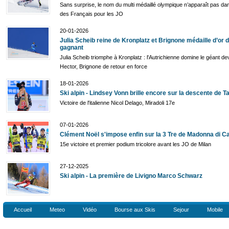
Sans surprise, le nom du multi médaillé olympique n’apparaît pas dans
des Français pour les JO
20-01-2026
Julia Scheib reine de Kronplatz et Brignone médaille d’or 
gagnant
Julia Scheib triomphe à Kronplatz : l'Autrichienne domine le géant de
Hector, Brignone de retour en force
18-01-2026
Ski alpin - Lindsey Vonn brille encore sur la descente de Ta
Victoire de l'italienne Nicol Delago, Miradoli 17e
07-01-2026
Clément Noël s'impose enfin sur la 3 Tre de Madonna di C
15e victoire et premier podium tricolore avant les JO de Milan
27-12-2025
Ski alpin - La première de Livigno Marco Schwarz
Accueil
Meteo
Vidéo
Bourse aux Skis
Sejour
Mobile