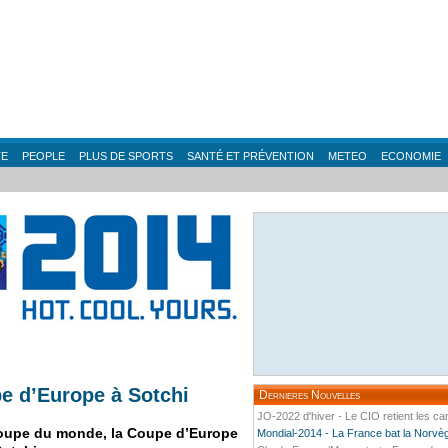
TE
PEOPLE
PLUS DE SPORTS
SANTÉ ET PRÉVENTION
METEO
ECONOMIE
upe d’Europe à Sotchi
Dernieres Nouvelles
JO-2022 d'hiver - Le CIO retient les ca
Coupe du monde, la Coupe d’Europe
Mondial-2014 - La France bat la Norvège