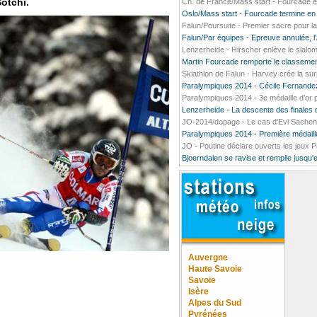
otchi.
Ch. de France/Mass start - Fourcade enf
Oslo/Mass start - Fourcade termine en
Falun/Poursuite - Premier sacre pour 
Falun/Par équipes - Epreuve annulée, l
Lenzerheide - Hirscher enlève le slalom 
Martin Fourcade remporte le classemen
Skiathlon de Falun - Harvey crée la sur
Paralympiques 2014 - Cécile Fernandez
Paralympiques 2014 - 3e médaille d'or
Lenzerheide - La descente des finales d
JO-2014/dopage - Le cas d'Evi Sachen
Paralympiques 2014 - Première médaille
JO - Poutine déclare ouverts les jeux 
Bjoerndalen se ravise et rempile jusqu'
Auvergne
Haute Savoie
Savoie
Isère
Alpes du Sud
Pyrénées