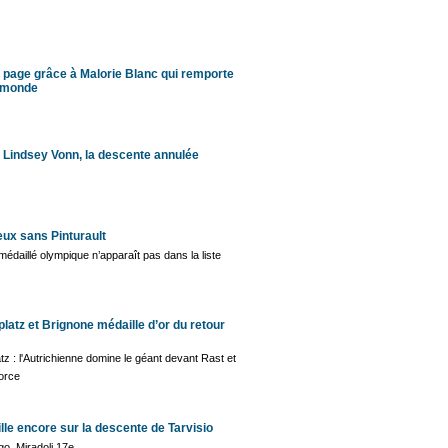
page grâce à Malorie Blanc qui remporte
u monde
Lindsey Vonn, la descente annulée
eux sans Pinturault
médaillé olympique n’apparaît pas dans la liste
platz et Brignone médaille d’or du retour
tz : l'Autrichienne domine le géant devant Rast et
force
ille encore sur la descente de Tarvisio
ago, Miradoli 17e