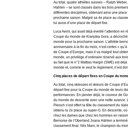
Au total, quatre athlètes suisses – Ralph Weber
Hählen – se sont classés dans les trois premier
différentes disciplines, obtenant ainsi une pla
prochaine saison. Malgré sa 4e place au classem
lui aussi d’une place de départ fixe.
Luca Aerni, qui avait déjà éveillé l’attention en 
Coupe du monde de Kranjska Gora, a décroché 
monde pour la prochaine saison. L’athlète berno
anniversaire à la fin du mois, n’est certes « qu’
de Coupe d’Europe, mais il va malgré tout obten
monde, un privilège d’ordinaire réservé aux tro
au fait que le n°2 Mattias Hargin (SWE) est déj
monde et, comme le veut le règlement, n’est do
Cinq places de départ fixes en Coupe du mon
Au total, cinq skieuses et skieurs de Coupe d’
départ fixe pour la Coupe du monde de leurs disc
performances. En janvier déjà, le coureur de 
du monde de descente avec une nette avance. Lo
Pleisch s’est offert la tête du classement du sl
obtenu la 2e place au super-G. En descente, où 
chez les dames que chez les hommes en raison 
Bernoise de l’Oberland Joana Hählen a terminé l
classement final. Nils Mani, le champion du monde