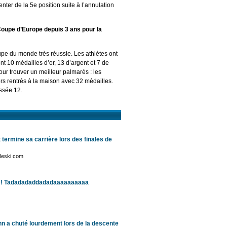
nter de la 5e position suite à l’annulation
Coupe d’Europe depuis 3 ans pour la
upe du monde très réussie. Les athlètes ont
 10 médailles d’or, 13 d’argent et 7 de
our trouver un meilleur palmarès : les
rs rentrés à la maison avec 32 médailles.
assée 12.
t termine sa carrière lors des finales de
tleski.com
il ! Tadadadaddadadaaaaaaaaaa
nn a chuté lourdement lors de la descente