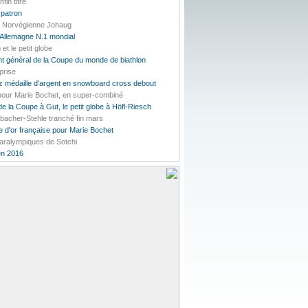
in titré
 patron
la Norvégienne Johaug
'Allemagne N.1 mondial
et le petit globe
t général de la Coupe du monde de biathlon
prise
 médaille d'argent en snowboard cross debout
 pour Marie Bochet, en super-combiné
e la Coupe à Gut, le petit globe à Höfl-Riesch
bacher-Stehle tranché fin mars
 d'or française pour Marie Bochet
Paralympiques de Sotchi
en 2016