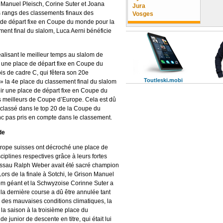
, Manuel Pleisch, Corine Suter et Joana
Jura
s rangs des classements finaux des
Vosges
ce de départ fixe en Coupe du monde pour la
ent final du slalom, Luca Aerni bénéficie
réalisant le meilleur temps au slalom de
une place de départ fixe en Coupe du
is de cadre C, qui fêtera son 20e
Toutleski.mobi
à » la 4e place du classement final du slalom
ir une place de départ fixe en Coupe du
is meilleurs de Coupe d’Europe. Cela est dû
à classé dans le top 20 de la Coupe du
nc pas pris en compte dans le classement.
de
Europe suisses ont décroché une place de
iplines respectives grâce à leurs fortes
Gossau Ralph Weber avait été sacré champion
rs de la finale à Sotchi, le Grison Manuel
alom géant et la Schwyzoise Corinne Suter a
la dernière course a dû être annulée tant
des mauvaises conditions climatiques, la
a saison à la troisième place du
 junior de descente en titre, qui était lui