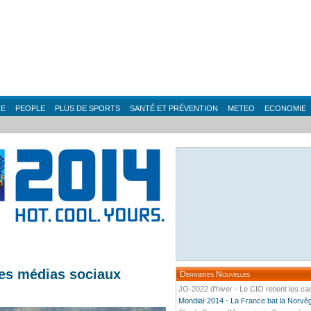
TE
PEOPLE
PLUS DE SPORTS
SANTÉ ET PRÉVENTION
METEO
ECONOMIE
des médias sociaux
Dernieres Nouvelles
JO-2022 d'hiver - Le CIO retient les ca
Mondial-2014 - La France bat la Norvège