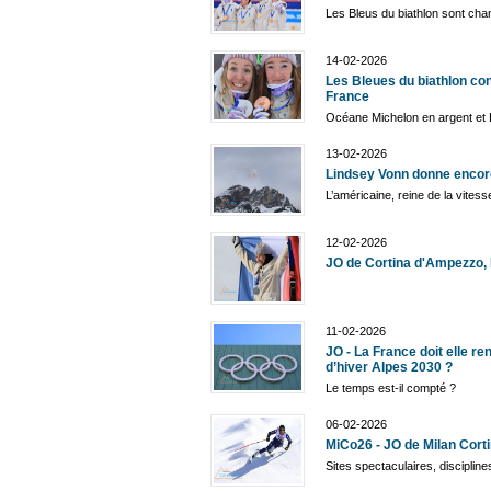
Les Bleus du biathlon sont cha
14-02-2026
Les Bleues du biathlon con
France
Océane Michelon en argent et
13-02-2026
Lindsey Vonn donne encor
L’américaine, reine de la vites
12-02-2026
JO de Cortina d'Ampezzo, R
11-02-2026
JO - La France doit elle r
d’hiver Alpes 2030 ?
Le temps est-il compté ?
06-02-2026
MiCo26 - JO de Milan Cort
Sites spectaculaires, discipline