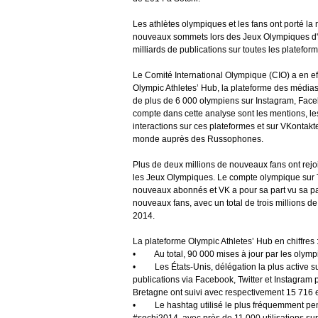
Les athlètes olympiques et les fans ont porté la
nouveaux sommets lors des Jeux Olympiques d'h
milliards de publications sur toutes les platefo
Le Comité International Olympique (CIO) a en eff
Olympic Athletes’ Hub, la plateforme des médias
de plus de 6 000 olympiens sur Instagram, Facebo
compte dans cette analyse sont les mentions, les 
interactions sur ces plateformes et sur VKontakte
monde auprès des Russophones.
Plus de deux millions de nouveaux fans ont rej
les Jeux Olympiques. Le compte olympique sur T
nouveaux abonnés et VK a pour sa part vu sa p
nouveaux fans, avec un total de trois millions de
2014.
La plateforme Olympic Athletes’ Hub en chiffres 
• Au total, 90 000 mises à jour par les olympi
• Les États-Unis, délégation la plus active su
publications via Facebook, Twitter et Instagram
Bretagne ont suivi avec respectivement 15 716 e
• Le hashtag utilisé le plus fréquemment pen
#sochi2014, avec près de 11 000 utilisations sur 