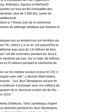
usa, #olympics, #goaus et #wirfuerD.
tes sur tous les fils d'actualités des
picteam, plus de 2 000 fois, suivie de
latbourzat.
ons le 7 février, jour de la cérémonie
l'épreuve de patinage artistique par équipes et
iques qui se tenaient sur son territoire via
ur VK, créée il y a un an, est aujourd'hui la
ateforme avec plus de 2,8 millions de fans.
que" ont été recensées pendant les Jeux à
 mentions par jour. Sur ce total, dix millions
ure et 25 millions pendant la cérémonie de
 sur les médias sociaux et pour le CIO, il
aloguer avec elle"
, a déclaré Mark Adams,
rsuivre :
"Les Jeux Olympiques ont pris fin
ns continuer à échanger avec nos millions de
mpiques de la Jeunesse et bien sûr de Rio –
en 2016."
elina Sotnikova, Yulia Lipnitskaya, Evgeni
aux abonnés pendant les Jeux Olympiques.