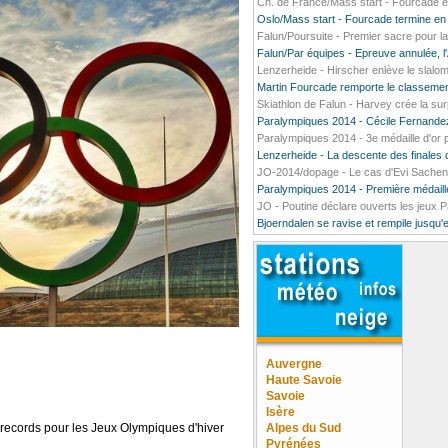
Ch. de France/Mass start - Fourcade enf
Oslo/Mass start - Fourcade termine en
Falun/Poursuite - Premier sacre pour 
Falun/Par équipes - Epreuve annulée, l
Lenzerheide - Hirscher enlève le slalom 
Martin Fourcade remporte le classemen
Skiathlon de Falun - Harvey crée la sur
Paralympiques 2014 - Cécile Fernandez
Paralympiques 2014 - 3e médaille d'or
Lenzerheide - La descente des finales d
JO-2014/dopage - Le cas d'Evi Sachen
Paralympiques 2014 - Première médaille
JO - Poutine déclare ouverts les jeux 
Bjoerndalen se ravise et rempile jusqu'
Auvergne
Haute Savoie
Savoie
Isère
s records pour les Jeux Olympiques d'hiver
Alpes du Sud
Pyrénées