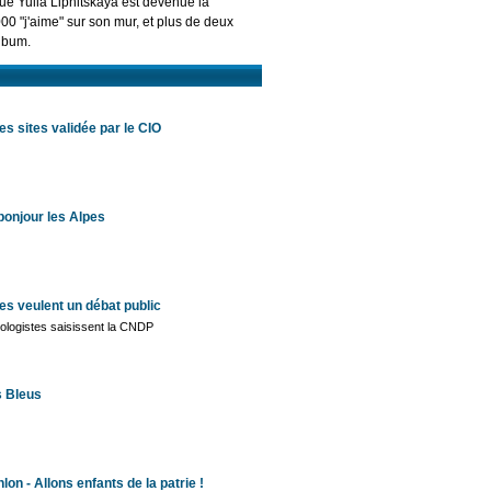
que Yulia Lipnitskaya est devenue la
00 "j'aime" sur son mur, et plus de deux
album.
es sites validée par le CIO
bonjour les Alpes
es veulent un débat public
ologistes saisissent la CNDP
s Bleus
lon - Allons enfants de la patrie !