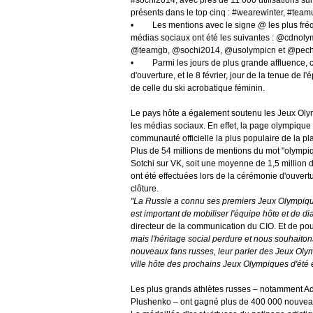
présents dans le top cinq : #wearewinter, #team
• Les mentions avec le signe @ les plus fréquen
médias sociaux ont été les suivantes : @cdnolym
@teamgb, @sochi2014, @usolympicn et @pecha
• Parmi les jours de plus grande affluence, cit
d'ouverture, et le 8 février, jour de la tenue de 
de celle du ski acrobatique féminin.
Le pays hôte a également soutenu les Jeux Olymp
les médias sociaux. En effet, la page olympique s
communauté officielle la plus populaire de la pl
Plus de 54 millions de mentions du mot "olympi
Sotchi sur VK, soit une moyenne de 1,5 million de
ont été effectuées lors de la cérémonie d'ouvert
clôture.
"La Russie a connu ses premiers Jeux Olympiques
est important de mobiliser l'équipe hôte et de di
directeur de la communication du CIO. Et de pou
mais l'héritage social perdure et nous souhaito
nouveaux fans russes, leur parler des Jeux Oly
ville hôte des prochains Jeux Olympiques d'été 
Les plus grands athlètes russes – notamment Ad
Plushenko – ont gagné plus de 400 000 nouve