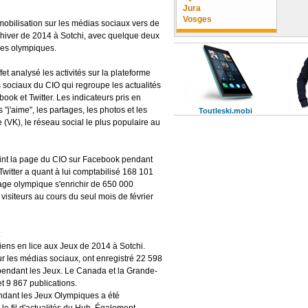
Jura
Vosges
 mobilisation sur les médias sociaux vers de
iver de 2014 à Sotchi, avec quelque deux
rmes olympiques.
et analysé les activités sur la plateforme
 sociaux du CIO qui regroupe les actualités
ok et Twitter. Les indicateurs pris en
"j'aime", les partages, les photos et les
Toutleski.mobi
 (VK), le réseau social le plus populaire au
oint la page du CIO sur Facebook pendant
witter a quant à lui comptabilisé 168 101
age olympique s'enrichir de 650 000
 visiteurs au cours du seul mois de février
:
ens en lice aux Jeux de 2014 à Sotchi.
r les médias sociaux, ont enregistré 22 598
 pendant les Jeux. Le Canada et la Grande-
t 9 867 publications.
dant les Jeux Olympiques a été
le fil d'actualités du Hub. Également