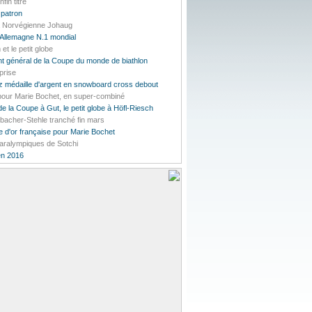
in titré
 patron
la Norvégienne Johaug
'Allemagne N.1 mondial
et le petit globe
t général de la Coupe du monde de biathlon
prise
 médaille d'argent en snowboard cross debout
 pour Marie Bochet, en super-combiné
e la Coupe à Gut, le petit globe à Höfl-Riesch
bacher-Stehle tranché fin mars
 d'or française pour Marie Bochet
Paralympiques de Sotchi
en 2016