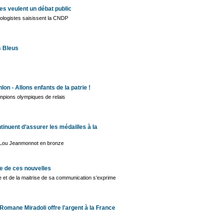
es veulent un débat public
ologistes saisissent la CNDP
s Bleus
lon - Allons enfants de la patrie !
mpions olympiques de relais
tinuent d’assurer les médailles à la
 Lou Jeanmonnot en bronze
e de ces nouvelles
se et de la maitrise de sa communication s’exprime
omane Miradoli offre l'argent à la France