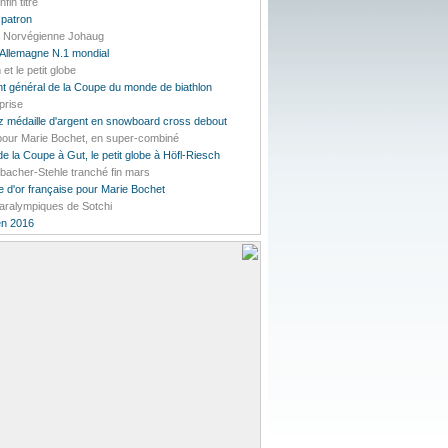
in titré
 patron
la Norvégienne Johaug
'Allemagne N.1 mondial
et le petit globe
t général de la Coupe du monde de biathlon
prise
 médaille d'argent en snowboard cross debout
 pour Marie Bochet, en super-combiné
e la Coupe à Gut, le petit globe à Höfl-Riesch
bacher-Stehle tranché fin mars
 d'or française pour Marie Bochet
Paralympiques de Sotchi
en 2016