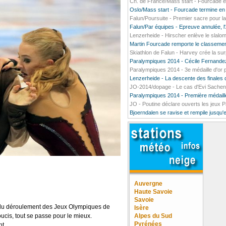
Ch. de France/Mass start - Fourcade enf
Oslo/Mass start - Fourcade termine en
Falun/Poursuite - Premier sacre pour 
Falun/Par équipes - Epreuve annulée, l
Lenzerheide - Hirscher enlève le slalom 
Martin Fourcade remporte le classemen
Skiathlon de Falun - Harvey crée la sur
Paralympiques 2014 - Cécile Fernandez
Paralympiques 2014 - 3e médaille d'or
Lenzerheide - La descente des finales d
JO-2014/dopage - Le cas d'Evi Sachen
Paralympiques 2014 - Première médaille
JO - Poutine déclare ouverts les jeux 
Bjoerndalen se ravise et rempile jusqu'
Auvergne
Haute Savoie
Savoie
t du déroulement des Jeux Olympiques de
Isère
oucis, tout se passe pour le mieux.
Alpes du Sud
Pyrénées
nt