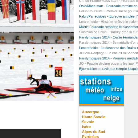
Ch. de France/Mass start - Fourcade enf
Oslo/Mass start - Fourcade termine en
Falun/Poursuite - Premier sacre pour 
Falun/Par équipes - Epreuve annulée, l
Lenzerheide - Hirscher enlève le slalom 
Martin Fourcade remporte le classemen
Skiathlon de Falun - Harvey crée la sur
Paralympiques 2014 - Cécile Fernandez
Paralympiques 2014 - 3e médaille d'or
Lenzerheide - La descente des finales d
JO-2014/dopage - Le cas d'Evi Sachen
Paralympiques 2014 - Première médaille
JO - Poutine déclare ouverts les jeux 
Bjoerndalen se ravise et rempile jusqu'
Auvergne
Haute Savoie
Savoie
Isère
Alpes du Sud
Pyrénées