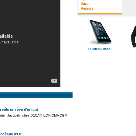
Jura
Vosges
Toutleski.mobi
u vélo un rêve d’enfant
re Émilien Jacquelin chez DECATHLON CMA CGM
e océane d'Or