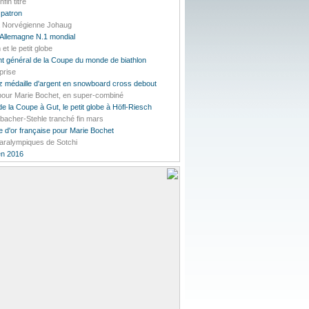
in titré
 patron
la Norvégienne Johaug
'Allemagne N.1 mondial
et le petit globe
t général de la Coupe du monde de biathlon
prise
 médaille d'argent en snowboard cross debout
 pour Marie Bochet, en super-combiné
e la Coupe à Gut, le petit globe à Höfl-Riesch
bacher-Stehle tranché fin mars
 d'or française pour Marie Bochet
Paralympiques de Sotchi
en 2016