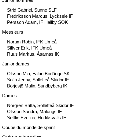
Junior hommes
Strid Gabriel, Sunne SLF
Fredriksson Marcus, Lycksele IF
Persson Adam, IF Hallby SOK
Messieurs
Norum Robin, IFK Umeå
Silfver Erik, IFK Umeå
Ruus Markus, Åsarnas IK
Junior dames
Olsson Mia, Falun Borlänge SK
Solin Jenny, Sollefteå Skidor IF
Börjesjö Malin, Sundbyberg IK
Dames
Norgren Britta, Sollefteå Skidor IF
Olsson Sandra, Malungs IF
Settlin Evelina, Hudiksvalls IF
Coupe du monde de sprint