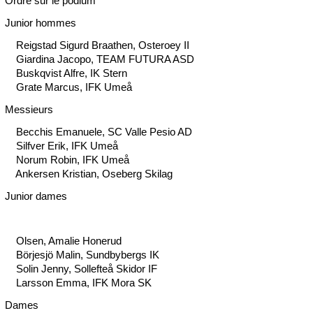
Ordre sur le podium
Junior hommes
Reigstad Sigurd Braathen, Osteroey II
Giardina Jacopo, TEAM FUTURA ASD
Buskqvist Alfre, IK Stern
Grate Marcus, IFK Umeå
Messieurs
Becchis Emanuele, SC Valle Pesio AD
Silfver Erik, IFK Umeå
Norum Robin, IFK Umeå
Ankersen Kristian, Oseberg Skilag
Junior dames
Olsen, Amalie Honerud
Börjesjö Malin, Sundbybergs IK
Solin Jenny, Sollefteå Skidor IF
Larsson Emma, IFK Mora SK
Dames