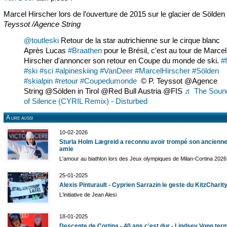
Marcel Hirscher lors de l’ouverture de 2015 sur le glacier de Sölden
Teyssot /Agence String
@toutleski
Retour de la star autrichienne sur le cirque blanc
Après Lucas
#Braathen
pour le Brésil, c'est au tour de Marcel
Hirscher d'annoncer son retour en Coupe du monde de ski.
#
#ski
#sci
#alpineskiing
#VanDeer
#MarcelHirscher
#Sölden
#skialpin
#retour
#Coupedumonde
© P. Teyssot @Agence
String @Sölden in Tirol @Red Bull Austria @FIS
♬ The Soun
of Silence (CYRIL Remix) - Disturbed
A lire aussi
10-02-2026
Sturla Holm Lægreid a reconnu avoir trompé son ancienne
amie
L'amour au biathlon lors des Jeux olympiques de Milan-Cortina 2026
25-01-2025
Alexis Pinturault - Cyprien Sarrazin le geste du KitzCharit
L'initiative de Jean Alesi
18-01-2025
Descente de Cortina - 40 ans c'est dur - Lindsey Vonn ter