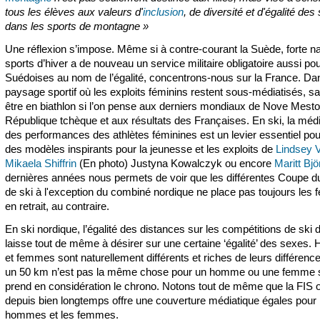
tous les élèves aux valeurs d'
inclusion
, de diversité et d'égalité de
dans les sports de montagne »
Une réflexion s’impose. Même si à contre-courant la Suède, forte n
sports d’hiver a de nouveau un service militaire obligatoire aussi pou
Suédoises au nom de l’égalité, concentrons-nous sur la France. Da
paysage sportif où les exploits féminins restent sous-médiatisés, sa
être en biathlon si l’on pense aux derniers mondiaux de Nove Mesto
République tchèque et aux résultats des Françaises. En ski, la médi
des performances des athlètes féminines est un levier essentiel pou
des modèles inspirants pour la jeunesse et les exploits de
Lindsey 
Mikaela Shiffrin
(En photo) Justyna Kowalczyk ou encore
Maritt Bj
dernières années nous permets de voir que les différentes Coupe 
de ski à l'exception du combiné nordique ne place pas toujours le
en retrait, au contraire.
En ski nordique, l’égalité des distances sur les compétitions de ski 
laisse tout de même à désirer sur une certaine ‘égalité’ des sexes
et femmes sont naturellement différents et riches de leurs différence
un 50 km n’est pas la même chose pour un homme ou une femme si
prend en considération le chrono. Notons tout de même que la FIS o
depuis bien longtemps offre une couverture médiatique égales pour 
hommes et les femmes.