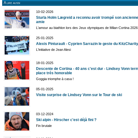
A lire aussi
10-02-2026
Sturla Holm Lægreid a reconnu avoir trompé son ancienne
amie
L'amour au biathlon lors des Jeux olympiques de Milan-Cortina 2026
25-01-2025
Alexis Pinturault - Cyprien Sarrazin le geste du KitzCharit
L'initiative de Jean Alesi
18-01-2025
Descente de Cortina - 40 ans c'est dur - Lindsey Vonn ter
place trés honorable
Goggia triomphe à casa !
05-01-2025
Visite surprise de Lindsey Vonn sur le Tour de ski
03-12-2024
Ski alpin - Hirscher c'est déjà fini ?
Fin brutale