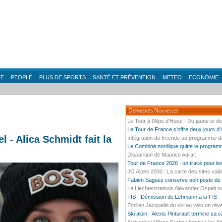
TE
PEOPLE
PLUS DE SPORTS
SANTÉ ET PRÉVENTION
METEO
ECONOMIE
Dernieres Nouvelles
Le Tour à l'Alpe d'Huez - Du jaune et d
Le Tour de France s’offre deux jours d
 - Alica Schmidt fait la
Intégration du freeride au programme 
Le Combiné nordique quitte le progra
Disparition de Maurice Adrait
Tour de France 2026 : un tracé pour l
JO Alpes 2030 : La carte des sites vali
Fabien Saguez conserve son poste de P
Le Liechtensteinois Alexander Ospelt n
FIS - Démission de Lehmann à la FIS
Émilien Jacquelin du ski au vélo un rêv
Ski alpin - Alexis Pinturault termine sa 