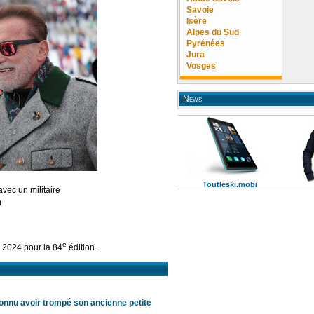
Savoie
Isère
Alpes du Sud
Pyrénées
Jura
Vosges
News
Toutleski.mobi
vec un militaire
m
e
r 2024 pour la 84
édition.
onnu avoir trompé son ancienne petite