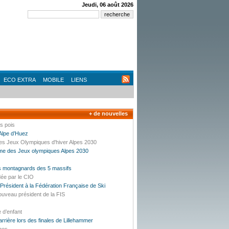
Jeudi, 06 août 2026
ECO EXTRA
MOBILE
LIENS
+ de nouvelles
es pois
’Alpe d’Huez
des Jeux Olympiques d'hiver Alpes 2030
mme des Jeux olympiques Alpes 2030
es montagnards des 5 massifs
dée par le CIO
résident à la Fédération Française de Ski
ouveau président de la FIS
e d’enfant
carrière lors des finales de Lillehammer