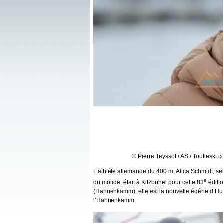
© Pierre Teyssot / AS / Toutleski.c
L’athlète allemande du 400 m, Alica Schmidt, selo
e
du monde, était à Kitzbühel pour cette 83
éditio
(Hahnenkamm), elle est la nouvelle égérie d’Hug
l’Hahnenkamm.