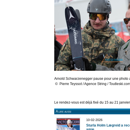
Arnold Schwarzenegger pause pour une photo a
© Pierre Teyssot / Agence String / Toutleski.co
Le rendez-vous est déjà fixé du 15 au 21 janvie
A lire aussi
10-02-2026
Sturla Holm Lægreid a rec
amie