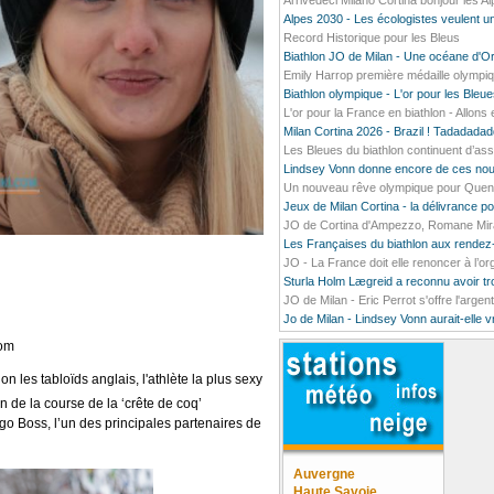
Arrivedeci Milano Cortina bonjour les A
Alpes 2030 - Les écologistes veulent un
Record Historique pour les Bleus
Biathlon JO de Milan - Une océane d'O
Emily Harrop première médaille olympiq
Biathlon olympique - L'or pour les Bleu
L'or pour la France en biathlon - Allons e
Milan Cortina 2026 - Brazil ! Tadada
Les Bleues du biathlon continuent d’ass
Lindsey Vonn donne encore de ces nou
Un nouveau rêve olympique pour Quentin
Jeux de Milan Cortina - la délivrance 
JO de Cortina d'Ampezzo, Romane Mirado
Les Françaises du biathlon aux rendez
JO - La France doit elle renoncer à l’o
Sturla Holm Lægreid a reconnu avoir t
JO de Milan - Eric Perrot s'offre l'argen
Jo de Milan - Lindsey Vonn aurait-elle 
om
n les tabloïds anglais, l'athlète la plus sexy
n de la course de la ‘crête de coq’
o Boss, l’un des principales partenaires de
Auvergne
Haute Savoie