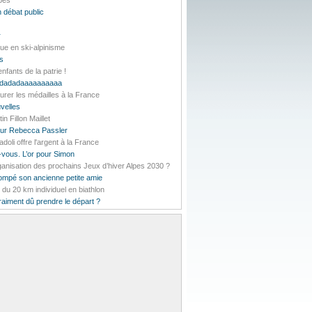
lpes
 débat public
r
ue en ski-alpinisme
es
nfants de la patrie !
daddadadaaaaaaaaaa
urer les médailles à la France
velles
 Fillon Maillet
pour Rebecca Passler
li offre l'argent à la France
-vous. L’or pour Simon
rganisation des prochains Jeux d’hiver Alpes 2030 ?
rompé son ancienne petite amie
t du 20 km individuel en biathlon
vraiment dû prendre le départ ?