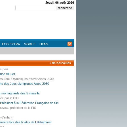
Jeudi, 06 août 2026
ECO EXTRA
MOBILE
LIENS
+ de nouvelles
es pois
’Alpe d’Huez
des Jeux Olympiques d'hiver Alpes 2030
mme des Jeux olympiques Alpes 2030
es montagnards des 5 massifs
dée par le CIO
résident à la Fédération Française de Ski
ouveau président de la FIS
e d’enfant
carrière lors des finales de Lillehammer