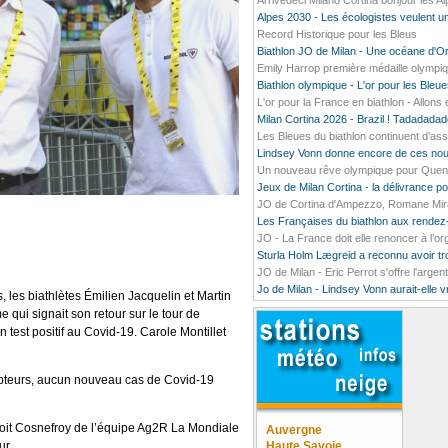
Arrivedeci Milano Cortina bonjour les A
Alpes 2030 - Les écologistes veulent un
Record Historique pour les Bleus
Biathlon JO de Milan - Une océane d'O
Emily Harrop première médaille olympiq
Biathlon olympique - L'or pour les Bleu
L'or pour la France en biathlon - Allons e
Milan Cortina 2026 - Brazil ! Tadada
Les Bleues du biathlon continuent d’ass
Lindsey Vonn donne encore de ces nou
Un nouveau rêve olympique pour Quentin
Jeux de Milan Cortina - la délivrance 
JO de Cortina d'Ampezzo, Romane Mirado
Les Françaises du biathlon aux rendez
JO - La France doit elle renoncer à l’o
Sturla Holm Lægreid a reconnu avoir t
JO de Milan - Eric Perrot s'offre l'argen
Jo de Milan - Lindsey Vonn aurait-elle 
s, les biathlètes Émilien Jacquelin et Martin
qui signait son retour sur le tour de
test positif au Covid-19. Carole Montillet
mpteurs, aucun nouveau cas de Covid-19
noit Cosnefroy de l’équipe Ag2R La Mondiale
Auvergne
ur.
Haute Savoie