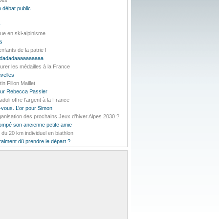
lpes
 débat public
r
ue en ski-alpinisme
es
nfants de la patrie !
daddadadaaaaaaaaaa
urer les médailles à la France
velles
 Fillon Maillet
pour Rebecca Passler
li offre l'argent à la France
-vous. L’or pour Simon
rganisation des prochains Jeux d’hiver Alpes 2030 ?
rompé son ancienne petite amie
t du 20 km individuel en biathlon
vraiment dû prendre le départ ?