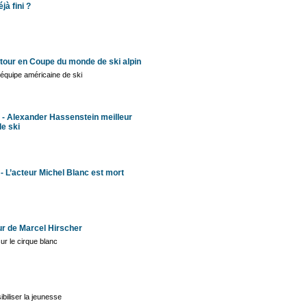
jà fini ?
etour en Coupe du monde de ski alpin
l’équipe américaine de ski
 - Alexander Hassenstein meilleur
e ski
- L’acteur Michel Blanc est mort
our de Marcel Hirscher
ur le cirque blanc
biliser la jeunesse