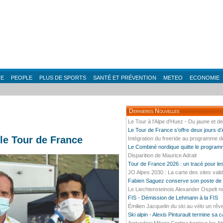
TE
PEOPLE
PLUS DE SPORTS
SANTÉ ET PRÉVENTION
METEO
ECONOMIE
Dernieres Nouvelles
Le Tour à l'Alpe d'Huez - Du jaune et d
Le Tour de France s’offre deux jours d
le Tour de France
Intégration du freeride au programme 
Le Combiné nordique quitte le progra
Disparition de Maurice Adrait
Tour de France 2026 : un tracé pour l
JO Alpes 2030 : La carte des sites vali
Fabien Saguez conserve son poste de P
Le Liechtensteinois Alexander Ospelt n
FIS - Démission de Lehmann à la FIS
Émilien Jacquelin du ski au vélo un rêv
Ski alpin - Alexis Pinturault termine sa 