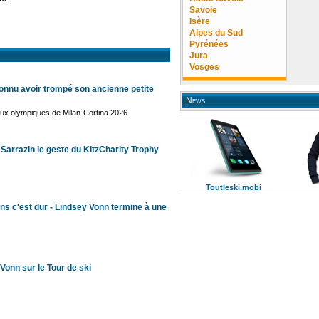
Savoie
Isère
Alpes du Sud
Pyrénées
Jura
Vosges
onnu avoir trompé son ancienne petite
News
eux olympiques de Milan-Cortina 2026
 Sarrazin le geste du KitzCharity Trophy
Toutleski.mobi
ns c'est dur - Lindsey Vonn termine à une
Vonn sur le Tour de ski