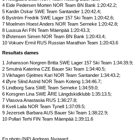
4 Eide Pedersen Morten NOR Team BN Bank 1:20:42.2;
5 Kardin Oskar SWE Team Santander 1:20:42.4;
6 Byström Fredrik SWE Lager 157 Ski Team 1:20:42.6;
7 Moelmen Hoest Anders NOR Team Serneke 1:20:42.8;
8 Luusua Ari FIN Team Mäenpää 1:20:43.3;
9 Østensen Simen NOR Team BN Bank 1:20:43.4;
10 Vokuev Ermil RUS Russian Marathon Team 1:20:43.6
Resultats dames
1 Johansson Norgren Britta SWE Lager 157 Ski Team 1:34:39.9;
2 Smutná Katerina CZE Bauer Ski Team 1:34:40.5;
3 Vikhagen Gjeitnes Kari NOR Team Santander 1:34:43.2;
4 Øyre Slind Astrid NOR Team Koteng 1:34:46.7;
5 Lindborg Sara SWE Team Serneke 1:34:59.0;
6 Korsgren Lina SWE ÅRE Längdskidklubb 1:35:13.5;
7 Vlasova Anastasiia RUS 1:36:27.8;
8 Kveli Laila NOR Team Tynell 1:37:09.5;
9 Jezersek Barbara AUS Bauer Ski Team 1:38:22.9;
10 Pollari Terhi FIN Team Mäenpää 1:39:11.6
En photo (NP) Andreas Nygaard