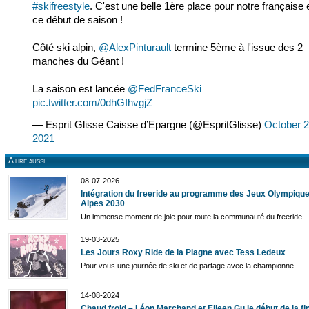
#skifreestyle
. C'est une belle 1ère place pour notre française 
ce début de saison !
Côté ski alpin,
@AlexPinturault
termine 5ème à l'issue des 2
manches du Géant !
La saison est lancée
@FedFranceSki
pic.twitter.com/0dhGIhvgjZ
— Esprit Glisse Caisse d’Epargne (@EspritGlisse)
October 2
2021
A lire aussi
08-07-2026
Intégration du freeride au programme des Jeux Olympique
Alpes 2030
Un immense moment de joie pour toute la communauté du freeride
19-03-2025
Les Jours Roxy Ride de la Plagne avec Tess Ledeux
Pour vous une journée de ski et de partage avec la championne
14-08-2024
Chaud froid – Léon Marchand et Eileen Gu le début de la fi