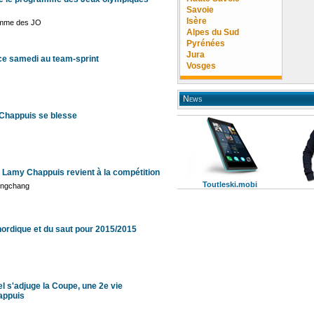
Savoie
Isère
ramme des JO
Alpes du Sud
Pyrénées
Jura
 ce samedi au team-sprint
Vosges
News
Chappuis se blesse
Lamy Chappuis revient à la compétition
Toutleski.mobi
eongchang
ordique et du saut pour 2015/2015
l s'adjuge la Coupe, une 2e vie
appuis