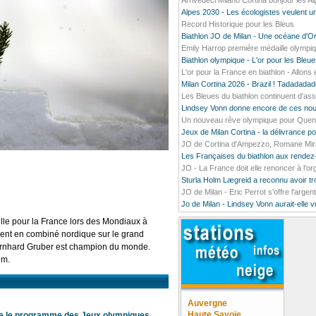
Arrivedeci Milano Cortina bonjour les A
Alpes 2030 - Les écologistes veulent un
Record Historique pour les Bleus
Biathlon JO de Milan - Une océane d'O
Emily Harrop première médaille olympiq
Biathlon olympique - L'or pour les Bleu
L'or pour la France en biathlon - Allons e
Milan Cortina 2026 - Brazil ! Tadada
Les Bleues du biathlon continuent d’ass
Lindsey Vonn donne encore de ces nou
Un nouveau rêve olympique pour Quentin
Jeux de Milan Cortina - la délivrance 
JO de Cortina d'Ampezzo, Romane Mirado
Les Françaises du biathlon aux rendez
JO - La France doit elle renoncer à l’o
Sturla Holm Lægreid a reconnu avoir t
JO de Milan - Eric Perrot s'offre l'argen
Jo de Milan - Lindsey Vonn aurait-elle 
lle pour la France lors des Mondiaux à
ent en combiné nordique sur le grand
n Bernhard Gruber est champion du monde.
um.
Auvergne
Haute Savoie
te le programme des Jeux olympiques