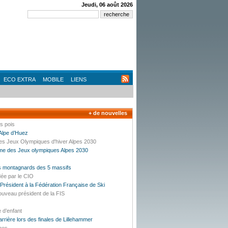
Jeudi, 06 août 2026
ECO EXTRA
MOBILE
LIENS
+ de nouvelles
es pois
’Alpe d’Huez
des Jeux Olympiques d'hiver Alpes 2030
mme des Jeux olympiques Alpes 2030
es montagnards des 5 massifs
dée par le CIO
résident à la Fédération Française de Ski
ouveau président de la FIS
e d’enfant
carrière lors des finales de Lillehammer