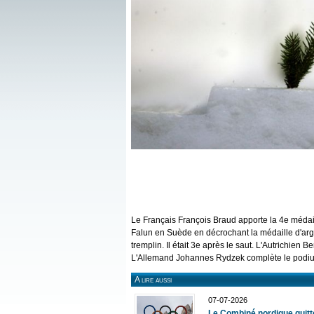
Le Français François Braud apporte la 4e médai
Falun en Suède en décrochant la médaille d'arg
tremplin. Il était 3e après le saut. L'Autrichie
L'Allemand Johannes Rydzek complète le podi
A lire aussi
07-07-2026
Le Combiné nordique quit