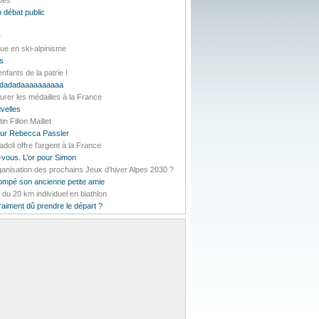
lpes
 débat public
r
ue en ski-alpinisme
es
nfants de la patrie !
daddadadaaaaaaaaaa
urer les médailles à la France
velles
 Fillon Maillet
pour Rebecca Passler
li offre l'argent à la France
-vous. L’or pour Simon
rganisation des prochains Jeux d’hiver Alpes 2030 ?
rompé son ancienne petite amie
t du 20 km individuel en biathlon
vraiment dû prendre le départ ?