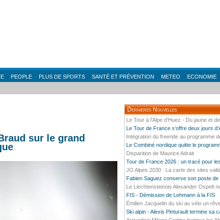
TE
PEOPLE
PLUS DE SPORTS
SANTÉ ET PRÉVENTION
METEO
ECONOMIE
Dernieres Nouvelles
Le Tour à l'Alpe d'Huez - Du jaune et d
Le Tour de France s’offre deux jours d
Braud sur le grand
Intégration du freeride au programme 
que
Le Combiné nordique quitte le progra
Disparition de Maurice Adrait
Tour de France 2026 : un tracé pour l
JO Alpes 2030 : La carte des sites vali
Fabien Saguez conserve son poste de P
Le Liechtensteinois Alexander Ospelt n
FIS - Démission de Lehmann à la FIS
Émilien Jacquelin du ski au vélo un rêv
Ski alpin - Alexis Pinturault termine sa 