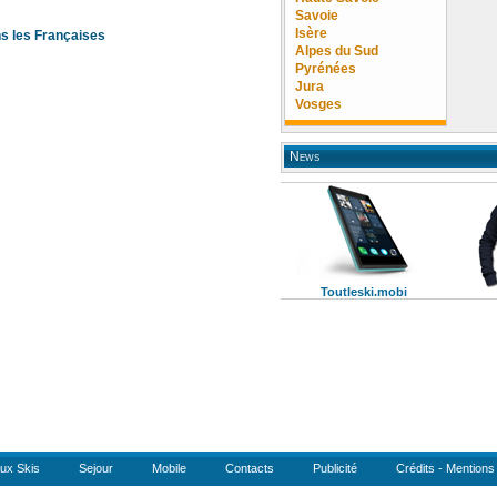
Savoie
Isère
ns les Françaises
Alpes du Sud
Pyrénées
Jura
Vosges
News
Toutleski.mobi
ux Skis
Sejour
Mobile
Contacts
Publicité
Crédits - Mentions