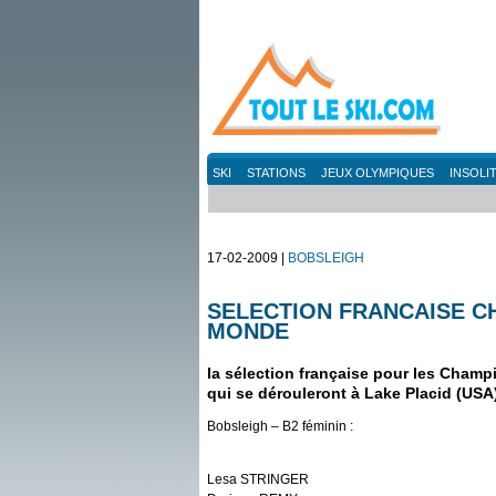
SKI
STATIONS
JEUX OLYMPIQUES
INSOLI
17-02-2009 |
BOBSLEIGH
SELECTION FRANCAISE C
MONDE
la sélection française pour les Cham
qui se dérouleront à Lake Placid (USA)
Bobsleigh – B2 féminin :
Lesa STRINGER