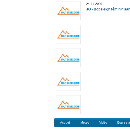
24-11-2009
JO - Bobsleigh féminin sa
Accueil
Meteo
Vidéo
Bourse a