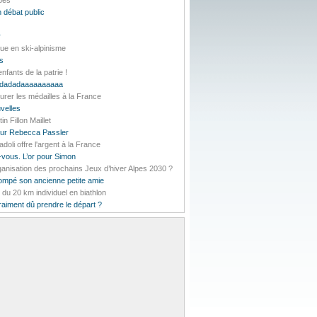
lpes
 débat public
r
ue en ski-alpinisme
es
nfants de la patrie !
daddadadaaaaaaaaaa
urer les médailles à la France
velles
 Fillon Maillet
pour Rebecca Passler
li offre l'argent à la France
-vous. L’or pour Simon
rganisation des prochains Jeux d’hiver Alpes 2030 ?
rompé son ancienne petite amie
t du 20 km individuel en biathlon
vraiment dû prendre le départ ?