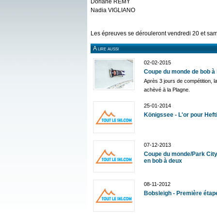
Doriane REMY
Nadia VIGLIANO
Les épreuves se dérouleront vendredi 20 et same
A lire aussi
02-02-2015
Coupe du monde de bob à 
Après 3 jours de compétition, 
achèvé à la Plagne.
25-01-2014
Königssee - L'or pour Heft
07-12-2013
Coupe du monde/Park City 
en bob à deux
08-11-2012
Bobsleigh - Première éta