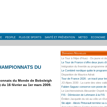
TE
PEOPLE
PLUS DE SPORTS
SANTÉ ET PRÉVENTION
METEO
ECONOMIE
Dernieres Nouvelles
Le Tour à l'Alpe d'Huez - Du jaune et d
Le Tour de France s’offre deux jours d
HAMPIONNATS DU
Intégration du freeride au programme 
Le Combiné nordique quitte le progra
Disparition de Maurice Adrait
Tour de France 2026 : un tracé pour l
pionnats du Monde de Bobsleigh
JO Alpes 2030 : La carte des sites vali
 du 16 février au 1er mars 2009.
Fabien Saguez conserve son poste de P
Le Liechtensteinois Alexander Ospelt n
FIS - Démission de Lehmann à la FIS
Émilien Jacquelin du ski au vélo un rêv
Ski alpin - Alexis Pinturault termine sa 