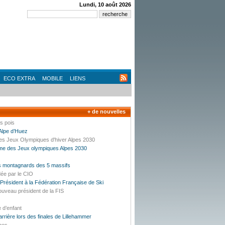
Lundi, 10 août 2026
ECO EXTRA
MOBILE
LIENS
+ de nouvelles
es pois
’Alpe d’Huez
des Jeux Olympiques d'hiver Alpes 2030
mme des Jeux olympiques Alpes 2030
es montagnards des 5 massifs
dée par le CIO
résident à la Fédération Française de Ski
ouveau président de la FIS
e d’enfant
carrière lors des finales de Lillehammer