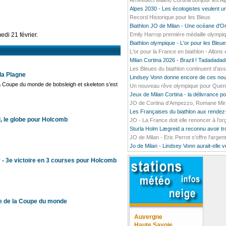
Arrivedeci Milano Cortina bonjour les A
Alpes 2030 - Les écologistes veulent un
Record Historique pour les Bleus
Biathlon JO de Milan - Une océane d'O
di 21 février.
Emily Harrop première médaille olympiq
Biathlon olympique - L'or pour les Bleu
L'or pour la France en biathlon - Allons e
Milan Cortina 2026 - Brazil ! Tadada
Les Bleues du biathlon continuent d’ass
la Plagne
Lindsey Vonn donne encore de ces nou
la Coupe du monde de bobsleigh et skeleton s’est
Un nouveau rêve olympique pour Quentin
Jeux de Milan Cortina - la délivrance 
JO de Cortina d'Ampezzo, Romane Mirado
Les Françaises du biathlon aux rendez
i, le globe pour Holcomb
JO - La France doit elle renoncer à l’o
Sturla Holm Lægreid a reconnu avoir t
JO de Milan - Eric Perrot s'offre l'argen
Jo de Milan - Lindsey Vonn aurait-elle 
- 3e victoire en 3 courses pour Holcomb
pe de la Coupe du monde
Auvergne
Haute Savoie