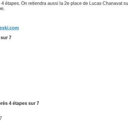
étapes. On retiendra aussi la 2e place de Lucas Chanavat sur le 
pe.
leski.com
 sur 7
rès 4 étapes sur 7
7