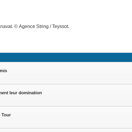
navat. © Agence String / Teyssot.
rmis
rment leur domination
u Tour