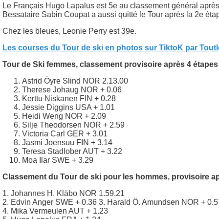
Le Français Hugo Lapalus est 5e au classement général après 4 
Bessataire Sabin Coupat a aussi quitté le Tour après la 2e éta
Chez les bleues, Leonie Perry est 39e.
Les courses du Tour de ski en photos sur TiktoK par Tout
Tour de Ski femmes, classement provisoire après 4 étapes
Astrid Öyre Slind NOR 2.13.00
Therese Johaug NOR + 0.06
Kerttu Niskanen FIN + 0.28
Jessie Diggins USA + 1.01
Heidi Weng NOR + 2.09
Silje Theodorsen NOR + 2.59
Victoria Carl GER + 3.01
Jasmi Joensuu FIN + 3.14
Teresa Stadlober AUT + 3.22
Moa Ilar SWE + 3.29
Classement du Tour de ski pour les hommes, provisoire ap
1. Johannes H. Kläbo NOR 1.59.21
2. Edvin Anger SWE + 0.36 3. Harald Ö. Amundsen NOR + 0.5
4. Mika Vermeulen AUT + 1.23