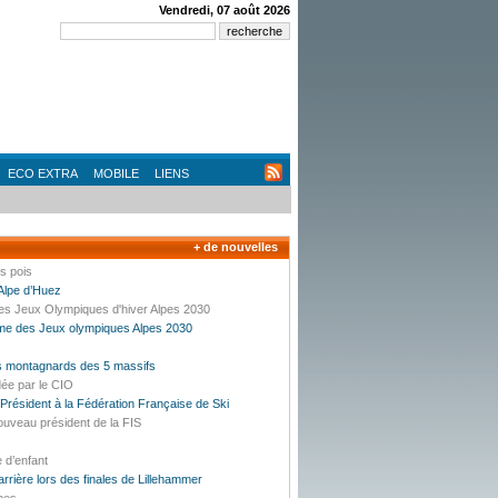
Vendredi, 07 août 2026
ECO EXTRA
MOBILE
LIENS
+ de nouvelles
es pois
’Alpe d’Huez
des Jeux Olympiques d'hiver Alpes 2030
mme des Jeux olympiques Alpes 2030
es montagnards des 5 massifs
dée par le CIO
résident à la Fédération Française de Ski
ouveau président de la FIS
e d’enfant
carrière lors des finales de Lillehammer