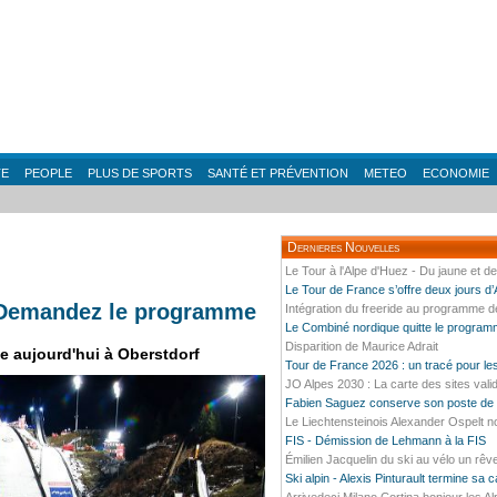
TE
PEOPLE
PLUS DE SPORTS
SANTÉ ET PRÉVENTION
METEO
ECONOMIE
Dernieres Nouvelles
Le Tour à l'Alpe d'Huez - Du jaune et d
Le Tour de France s’offre deux jours d
- Demandez le programme
Intégration du freeride au programme 
Le Combiné nordique quitte le progra
Disparition de Maurice Adrait
e aujourd'hui à Oberstdorf
Tour de France 2026 : un tracé pour l
JO Alpes 2030 : La carte des sites vali
Fabien Saguez conserve son poste de P
Le Liechtensteinois Alexander Ospelt n
FIS - Démission de Lehmann à la FIS
Émilien Jacquelin du ski au vélo un rêv
Ski alpin - Alexis Pinturault termine sa 