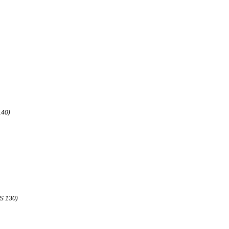
140)
HS 130)