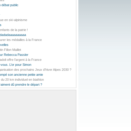
lpes
 débat public
r
ue en ski-alpinisme
es
nfants de la patrie !
daddadadaaaaaaaaaa
urer les médailles à la France
velles
 Fillon Maillet
pour Rebecca Passler
li offre l'argent à la France
-vous. L’or pour Simon
rganisation des prochains Jeux d’hiver Alpes 2030 ?
rompé son ancienne petite amie
t du 20 km individuel en biathlon
vraiment dû prendre le départ ?