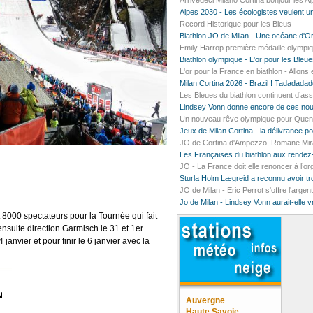
Arrivedeci Milano Cortina bonjour les A
Alpes 2030 - Les écologistes veulent un
Record Historique pour les Bleus
Biathlon JO de Milan - Une océane d'O
Emily Harrop première médaille olympiq
Biathlon olympique - L'or pour les Bleu
L'or pour la France en biathlon - Allons e
Milan Cortina 2026 - Brazil ! Tadada
Les Bleues du biathlon continuent d’ass
Lindsey Vonn donne encore de ces nou
Un nouveau rêve olympique pour Quentin
Jeux de Milan Cortina - la délivrance 
JO de Cortina d'Ampezzo, Romane Mirado
Les Françaises du biathlon aux rendez
JO - La France doit elle renoncer à l’o
Sturla Holm Lægreid a reconnu avoir t
JO de Milan - Eric Perrot s'offre l'argen
Jo de Milan - Lindsey Vonn aurait-elle 
 8000 spectateurs pour la Tournée qui fait
nsuite direction Garmisch le 31 et 1er
janvier et pour finir le 6 janvier avec la
Auvergne
Haute Savoie