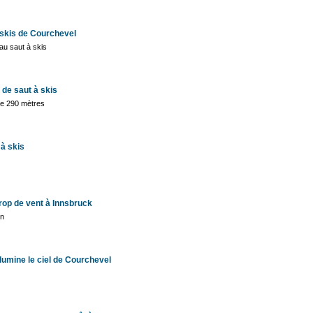
 skis de Courchevel
au saut à skis
de saut à skis
de 290 mètres
 à skis
rop de vent à Innsbruck
en
lumine le ciel de Courchevel