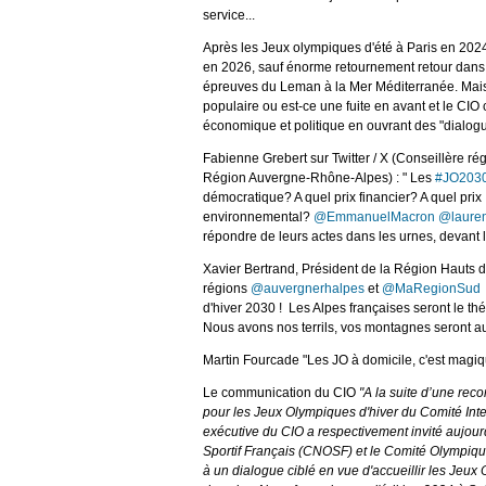
service...
Après les Jeux olympiques d'été à Paris en 2024 p
en 2026, sauf énorme retournement retour dans
épreuves du Leman à la Mer Méditerranée. Mais
populaire ou est-ce une fuite en avant et le CI
économique et politique en ouvrant des "dialogu
Fabienne Grebert sur Twitter / X (Conseillère ré
Région Auvergne-Rhône-Alpes) : " Les
#JO203
démocratique? A quel prix financier? A quel prix
environnemental?
@EmmanuelMacron
@laure
répondre de leurs actes dans les urnes, devant la
Xavier Bertrand, Président de la Région Hauts de 
régions
@auvergnerhalpes
et
@MaRegionSud
d'hiver 2030 ! Les Alpes françaises seront le th
Nous avons nos terrils, vos montagnes seront aus
Martin Fourcade "Les JO à domicile, c'est magi
Le communication du CIO
"A la suite d’une rec
pour les Jeux Olympiques d'hiver du Comité Int
exécutive du CIO a respectivement invité aujour
Sportif Français (CNOSF) et le Comité Olympiq
à un dialogue ciblé en vue d'accueillir les Jeu