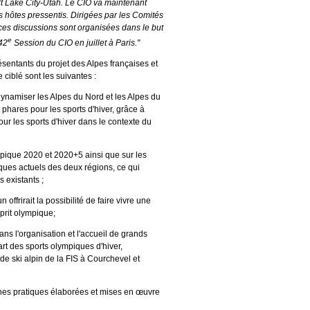
alt Lake City-Utah. Le CIO va maintenant
s hôtes pressentis. Dirigées par les Comités
s discussions sont organisées dans le but
e
142
Session du CIO en juillet à Paris."
ésentants du projet des Alpes françaises et
 ciblé sont les suivantes :
dynamiser les Alpes du Nord et les Alpes du
 phares pour les sports d'hiver, grâce à
our les sports d'hiver dans le contexte du
mpique 2020 et 2020+5 ainsi que sur les
es actuels des deux régions, ce qui
es existants ;
ffrirait la possibilité de faire vivre une
prit olympique;
ns l'organisation et l'accueil de grands
rt des sports olympiques d'hiver,
 ski alpin de la FIS à Courchevel et
nnes pratiques élaborées et mises en œuvre