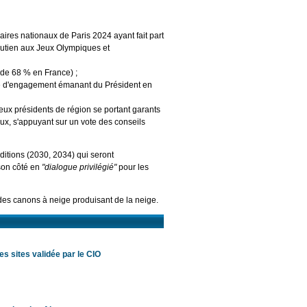
aires nationaux de Paris 2024 ayant fait part
soutien aux Jeux Olympiques et
 de 68 % en France) ;
ttre d'engagement émanant du Président en
deux présidents de région se portant garants
x, s'appuyant sur un vote des conseils
itions (2030, 2034) qui seront
 son côté en
"dialogue privilégié"
pour les
des canons à neige produisant de la neige.
es sites validée par le CIO