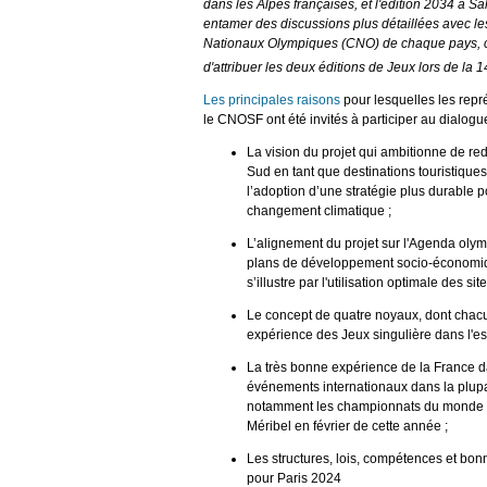
dans les Alpes françaises, et l'édition 2034 à S
entamer des discussions plus détaillées avec le
Nationaux Olympiques (CNO) de chaque pays, ce
d'attribuer les deux éditions de Jeux lors de la 
Les principales raisons
pour lesquelles les repr
le CNOSF ont été invités à participer au dialogue
La vision du projet qui ambitionne de re
Sud en tant que destinations touristiques
l’adoption d’une stratégie plus durable p
changement climatique ;
L’alignement du projet sur l'Agenda oly
plans de développement socio-économiqu
s’illustre par l'utilisation optimale des sit
Le concept de quatre noyaux, dont chacun o
expérience des Jeux singulière dans l'es
La très bonne expérience de la France da
événements internationaux dans la plupa
notamment les championnats du monde de
Méribel en février de cette année ;
Les structures, lois, compétences et bo
pour Paris 2024