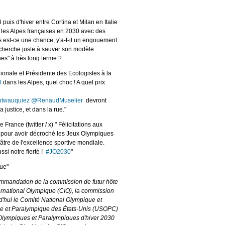
uis d'hiver entre Cortina et Milan en Italie
 les Alpes françaises en 2030 avec des
 est-ce une chance, y'a-t-il un engouement
O cherche juste à sauver son modèle
es" à très long terme ?
gionale et Présidente des Ecologistes à la
0
dans les Alpes, quel choc ! A quel prix
ntwauquiez
@RenaudMuselier
devront
 justice, et dans la rue."
France (twitter / x) " Félicitations aux
pour avoir décroché les Jeux Olympiques
éâtre de l'excellence sportive mondiale.
si notre fierté !
#JO2030
"
que"
ommandation de la commission de futur hôte
ernational Olympique (CIO), la commission
d'hui le Comité National Olympique et
ue et Paralympique des États-Unis (USOPC)
x Olympiques et Paralympiques d'hiver 2030