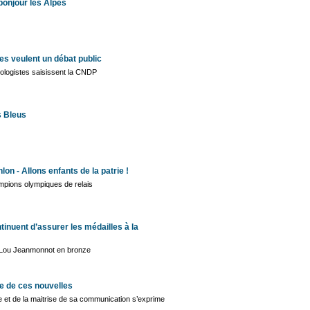
bonjour les Alpes
es veulent un débat public
ologistes saisissent la CNDP
s Bleus
lon - Allons enfants de la patrie !
mpions olympiques de relais
tinuent d’assurer les médailles à la
 Lou Jeanmonnot en bronze
e de ces nouvelles
se et de la maitrise de sa communication s’exprime