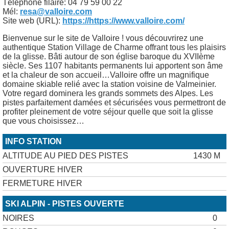
Téléphone filaire: 04 79 59 00 22
Mél:
resa@valloire.com
Site web (URL):
https://https://www.valloire.com/
Bienvenue sur le site de Valloire ! vous découvrirez une
authentique Station Village de Charme offrant tous les plaisirs
de la glisse. Bâti autour de son église baroque du XVIIème
siècle. Ses 1107 habitants permanents lui apportent son âme
et la chaleur de son accueil…Valloire offre un magnifique
domaine skiable relié avec la station voisine de Valmeinier.
Votre regard dominera les grands sommets des Alpes. Les
pistes parfaitement damées et sécurisées vous permettront de
profiter pleinement de votre séjour quelle que soit la glisse
que vous choisissez…
INFO STATION
ALTITUDE AU PIED DES PISTES
1430 M
OUVERTURE HIVER
FERMETURE HIVER
SKI ALPIN - PISTES OUVERTE
NOIRES
0