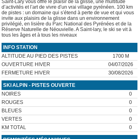
Saint-Lary vous offre le plaisir de la glisse, une multitude
d’activités et l'art de vivre d'un vrai village pyrénéen. 100 km
de pistes : un domaine qui s'étend à perte de vue et qui vous
invite aux plaisirs de la glisse dans un environnement
privilégié, en lisière du Parc National des Pyrénées et de la
Réserve Naturelle de Néouvielle. A Saint-lary, le ski se vit à
tous les âges et à tous les niveaux
INFO STATION
ALTITUDE AU PIED DES PISTES
1700 M
OUVERTURE HIVER
04/07/2026
FERMETURE HIVER
30/08/2026
SKI ALPIN - PISTES OUVERTE
NOIRES
0
ROUGES
0
BLEUES
0
VERTES
0
KM TOTAL
0